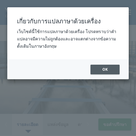
TH
เกี่ยวกับการแปลภาษาด้วยเครื่อง
หน้าแรก
อุตสาหกรรม
น้ำดีและน้ำเสีย
การบำบัดน้ำ
เว็บไซต์นี้ใช้การแปลภาษาด้วยเครื่อง โปรดทราบว่าคำ
แปลอาจมีความไม่ถูกต้องและอาจแตกต่างจากข้อความ
ดั้งเดิมในภาษาอังกฤษ
OK
การบำบัดน้ำ
รวม
รายละเอียด
แหล่งข้อมูล
ดาวน์โหลด
ขอคำปรึกษา
ข่าว