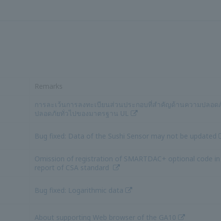
หมายเหตุ
การละเว้นส่วนประกอบส่วนประกอบสำคัญในรายงานมาตรฐาน
แก้ไขข้อผิดพลาด: ข้อมูลของเซ็นเซอร์ซูชิอาจไม่ได้รับการอัปเด
การละเว้นการลงทะเบียนรหัสเสริม SMARTDAC+ ในรายงานก
มาตรฐาน CSA
ากล
แก้ไขข้อผิดพลาด: ข้อมูลลอการิทึม
เกี่ยวกับการสนับสนุนเว็บเบราว์เซอร์ของ GA10