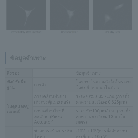
ข้อมูลจำเพาะ
สิ่งของ
ข้อมูลจำเพาะ
ฟังก์ชั่นพื้น
โดยการไหลของอิเล็กโทรออส
การฉีด
ฐาน
โมติกที่ปลายนาโนปิเปต
การเคลื่อนที่หยาบ
ระยะชัก:50 มม./แกน (การตั้ง
(ตัวกระตุ้นมอเตอร์)
ค่าความละเอียด: 0.625μm)
โมดูลแอคชู
การเคลื่อนไหวที่
ระยะชัก:100μm/แกน (การตั้ง
เอเตอร์
ละเอียด (Piezo
ค่าความละเอียด: 10 นาโน
Actuator)
เมตร)
ช่วงการสร้างแรงดัน
-10V~+10V(การตั้งค่าความ
ไฟฟ้า
ละเอียด：10mV)