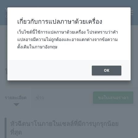
TH
เกี่ยวกับการแปลภาษาด้วยเครื่อง
หน้าแรก
สินค้าและบริการ
วิทยาศาสตร์สิ่งมีชีวิต
เว็บไซต์นี้ใช้การแปลภาษาด้วยเครื่อง โปรดทราบว่าคำ
แปลอาจมีความไม่ถูกต้องและอาจแตกต่างจากข้อความ
โซลูชันการวิเคราะห์เซลล์เดียว Single Cellome™
ดั้งเดิมในภาษาอังกฤษ
หัวฉีดนาโนภายในเซลล์ที่มีการบุกรุกน้อยที่สุด
หน่วยเซลโลมเดี่ยว™ SU10
OK
รายละเอียด
ข่าว
ขอใบเสนอราคา
หัวฉีดนาโนภายในเซลล์ที่มีการบุกรุกน้อย
ที่สุด