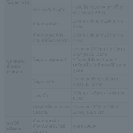
โมดูลการวัด
−900 ถึง +900 nA (การตั้งค่า
ช่วงการวัดปัจจุบัน
ช่วงกระแส: ±9 V)
260(ก) x 99(ส) x 280(ล) มม.
ตัวควบคุมหลัก
2.8กก
ตัวควบคุมองค์ประ
236(ก) x 88(ส) x 273(ล) มม.
กอบเพียโซอิเล็กทริก
4.6กก
ประมาณ 270*(ก) x 219(ส) x
245*(ล) มม. 2.2กก
โมดูลแอคชูเอเตอร์
* ในกรณีที่แกน X และ Y
ขนาดและ
เคลื่อนที่ไปในทิศทางที่มีขนาด
น้ำหนัก
สูงสุด
ภายนอก
ประมาณ 85(ก) x 30(ส) x
โมดูลการวัด
43(ล) มม. 0.1กก
100(ก) x 145(ส) x 144(ล) มม.
จอยสติ๊ก
0.3กก
เจ้าหน้าที่รักษาความ
ประมาณ 130(ก) x 230(ส)
ปลอดภัย
287(ล) มม. 0.7กก
ตัวควบคุมหลัก ＋
การใช้
ตัวควบคุมเพียโซอิ
สูงสุด 100VA
พลังงาน
เล็กทริก