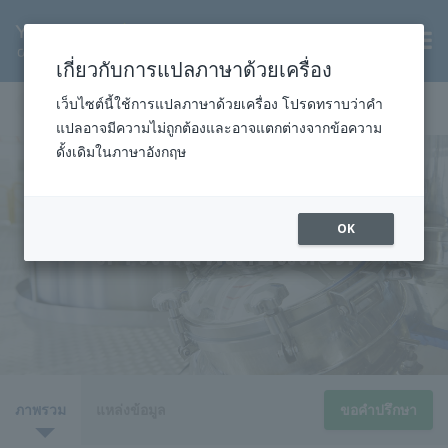
TH
เกี่ยวกับการแปลภาษาด้วยเครื่อง
หน้าแรก
อุตสาหกรรม
สารเคมี
สารเคมีพิเศษและดี
เว็บไซต์นี้ใช้การแปลภาษาด้วยเครื่อง โปรดทราบว่าคำ
แปลอาจมีความไม่ถูกต้องและอาจแตกต่างจากข้อความ
ดั้งเดิมในภาษาอังกฤษ
OK
สารเคมีพิเศษและดี
ภาพรวม
แหล่งข้อมูล
ขอคำปรึกษา