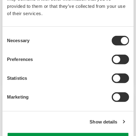
재생에너지
provided to them or that they’ve collected from your use
of their services.
재생에너지는 환경 보호에 기여하고, 사회와
산업이 지속가능한 발전 목표로 나아가도록
Consent
지원합니다. Yokogawa는 전 세계적으로
Necessary
Selection
재생에너지 애플리케이션 솔루션을 제공하며
지속가능한 발전 목표 달성에 기여하고 있습니다.
Preferences
2024년 Yokogawa는 BaxEnergy 인수를 통해
에너지 전환 혁신에 대한 의지를 한층
Statistics
강화했습니다. BaxEnergy는 글로벌 에너지 기업과
산업 운영자를 위한 통합 서비스 파트너로, 자산
Marketing
성능 관리, 전력망 제어, 사이버 보안을 포함한
엔드투엔드 솔루션을 제공합니다. 또한 다양한
제조사와 기술과의 호환성을 기반으로 풍력,
Show details
태양광, 수소, 에너지 저장 시스템(ESS)을 지원하는
소프트웨어 솔루션을 제공합니다.