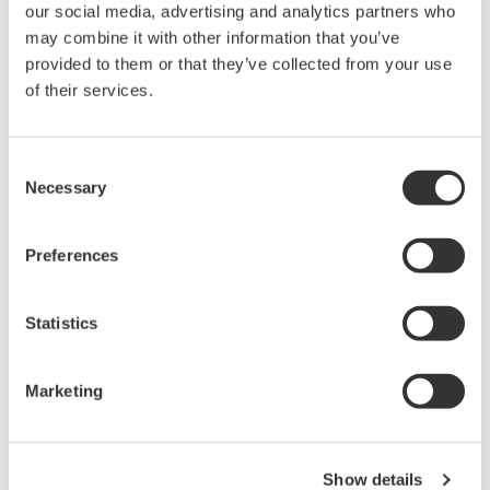
our social media, advertising and analytics partners who
Yokogawa는 OpreX 브랜드를 통해 통합 솔루션을 제공하여
may combine it with other information that you’ve
고객의 특정 요구를 충족시키고, 고객이 비즈니스를
provided to them or that they’ve collected from your use
변혁하고 성장시키기 위한 노력을 지원할 것이다.
of their services.
Consent
Yokogawa 소개
Necessary
Selection
Yokogawa는 에너지, 화학, 소재, 제약, 식품 등 다양한 산업
분야의 고객에게 측정, 제어, 정보 분야의 첨단 솔루션을
Preferences
제공한다. Yokogawa는 디지털 기술을 효과적으로 적용하여
생산, 자산, 공급망의 최적화를 지원하며, 자율 운영으로의
Statistics
전환을 가능하게 한다.
1915년 도쿄에서 설립된 Yokogawa는 60개국에 걸친
Marketing
126개 기업과 17,000명 이상의 직원으로 구성된 글로벌
네트워크를 통해 지속 가능한 사회를 위해 노력하고 있다.
웹사이트:
www.yokogawa.com
Show details