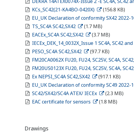
DEKRA 14ATEX0074X-Issue 2 -E SC4A, SC42 a
KCs_SC42(21-KA4BO-0420X)
(156.8 KB)
EU_UK Declaration of conformity SX42 2022-
TS_SC4A SC42,SX42
(1.7 MB)
EACEx_SC4A SC42,SX42
(3.7 MB)
IECEx_DEK_14_0032X_Issue 1 SC4A, SC42 and
PESO_SC4A SC42,SX42
(97.7 KB)
FM20CA0062X FU20, FU24, SC25V, SC4A, SC42
FM20US0123X FU20, FU24, SC25V, SC4A, SC42
Ex NEPSI_SC4A SC42,SX42
(917.1 KB)
EU_UK Declaration of conformity SC49 2022-
SC42/SX42/SC4A ATEX/ IECEx
(2.3 MB)
EAC certificate for sensors
(1.8 MB)
Drawings