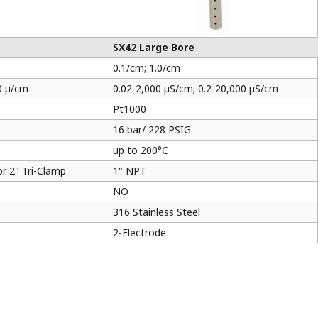
SX42 Large Bore
0.1/cm; 1.0/cm
0 µ/cm
0.02-2,000 µS/cm; 0.2-20,000 µS/cm
Pt1000
16 bar/ 228 PSIG
up to 200°C
or 2" Tri-Clamp
1" NPT
NO
316 Stainless Steel
2-Electrode