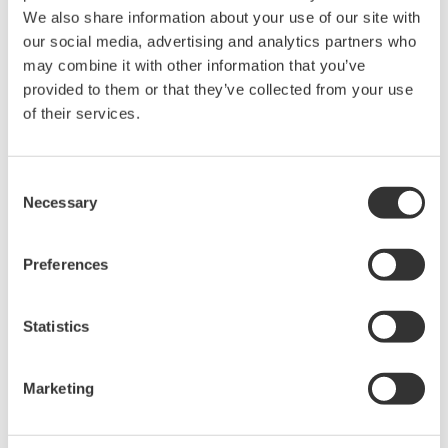
real el cableado de todos los instrumentos de
We also share information about your use of our site with
campo, basándose en la información de E/S de
our social media, advertising and analytics partners who
Circuito de control en el software de aplicación del
may combine it with other information that you’ve
sistema de control, para verificar que funcionan
provided to them or that they’ve collected from your use
correctamente. Para ello, ya no es necesario
of their services.
instalar todo el sistema CENTUM, lo que supone
un importante ahorro de tiempo y una mayor
Consent
versatilidad en la ejecución del proyecto.
Necessary
Selection
Automation Design Suite (AD Suite)
: Un entorno
integrado Ingeniería, el primero de su clase, que va
Preferences
más allá de la funcionalidad DCS Ingeniería
tradicional.
Statistics
Aprovechando su Ingeniería Experiencia y la
Marketing
experiencia adquirida en la ejecución de
innumerables proyectos, Yokogawa ha