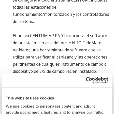
se configurara todo el sistema CENTUM, incluidas
todas las estaciones de
funcionamiento/monitorización y los controladores
del sistema.
El nuevo CENTUM VP R6.01 incorpora el software
de puesta en servicio del bucle N-IO FieldMate
Validator, una herramienta de software que se
utiliza para verificar el cableado y las operaciones
pertinentes de cualquier instrumento de campo o
dispositivo de E/S de campo recién instalado.
FieldMate Validator se suministra con FieldMate, el
software para PC de gestión Dispositivo de campo
de Yokogawa. Cuando FieldMate establece una
This website uses cookies
conexión con un dispositivo N-IO, la herramienta
We use cookies to personalise content and ads, to
FieldMate Validator puede comprobar en tiempo
provide social media features and to analyse our traffic.