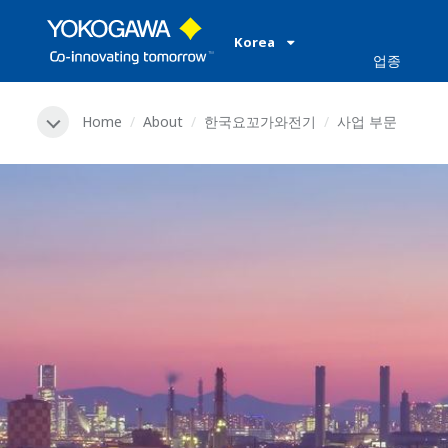
Korea
업종
Home
About
한국요꼬가와전기
사업 부문