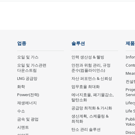
업종
솔루션
제품
오일 및 가스
인력 생산성 & 웰빙
Info
오일 및 가스관련
안전과 위험 관리, 규정
Cont
다운스트림
준수(컴플라이언스)
Mea
LNG 공급망
자산 퍼포먼스 & 신뢰성
컨설
화학
업무효율 최대화
Proje
Power(전력)
에너지효율, 폐기물감소,
Serv
탈탄소화
재생에너지
Lifec
공급망 최적화 & 가시화
수소
Life 
생산계획, 스케쥴링 &
금속 및 광업
Publ
최적화
Yoko
시멘트
탄소 관리 솔루션
Disc