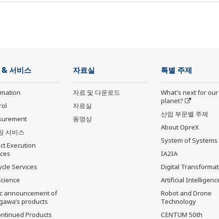
 & 서비스
자료실
특별 주제
rmation
자료 및 다운로드
What's next for our
planet?
rol
자료실
산업 부문별 주제
surement
동영상
About OpreX
팅 서비스
System of Systems
ct Execution
ices
IA2IA
ycle Services
Digital Transformat
Science
Artificial Intelligenc
ic announcement of
Robot and Drone
gawa’s products
Technology
ontinued Products
CENTUM 50th