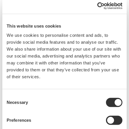
통신과 같은 개방형 네트워크도 지원합니다.
This website uses cookies
We use cookies to personalise content and ads, to
provide social media features and to analyse our traffic.
We also share information about your use of our site with
our social media, advertising and analytics partners who
may combine it with other information that you’ve
provided to them or that they’ve collected from your use
of their services.
Consent
UP55A
Necessary
Selection
UP55A는 1/4 DIN 크기의 프로그램 컨트롤러로
Preferences
최대 30 개의 프로그램 패턴과 8 개의 PV 이벤트,