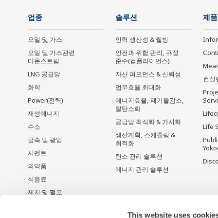
업종
솔루션
제품
오일 및 가스
인력 생산성 & 웰빙
Info
오일 및 가스관련
안전과 위험 관리, 규정
Cont
다운스트림
준수(컴플라이언스)
Mea
LNG 공급망
자산 퍼포먼스 & 신뢰성
컨설
화학
업무효율 최대화
Proje
Power(전력)
에너지효율, 폐기물감소,
Serv
탈탄소화
재생에너지
Lifec
공급망 최적화 & 가시화
수소
Life 
생산계획, 스케쥴링 &
금속 및 광업
Publ
최적화
Yoko
시멘트
탄소 관리 솔루션
Disc
의약품
에너지 관리 솔루션
식음료
제지 및 펄프
철강
This website uses cookie