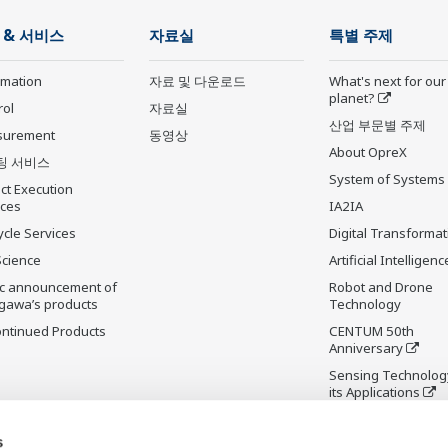
 & 서비스
자료실
특별 주제
rmation
자료 및 다운로드
What's next for our
planet?
rol
자료실
산업 부문별 주제
surement
동영상
About OpreX
팅 서비스
System of Systems
ct Execution
ices
IA2IA
ycle Services
Digital Transformat
Science
Artificial Intelligenc
ic announcement of
Robot and Drone
gawa’s products
Technology
ontinued Products
CENTUM 50th
Anniversary
Sensing Technolog
its Applications
Standardizations
s