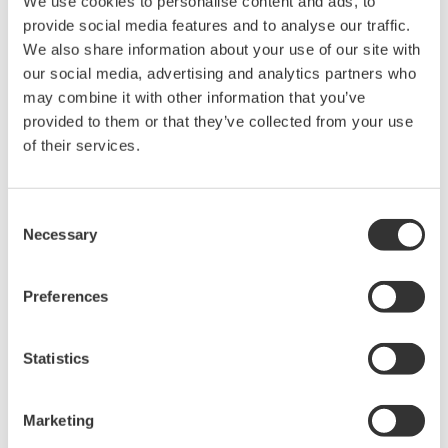
We use cookies to personalise content and ads, to
para el año 2050. Para mejorar el bienestar, que es uno
provide social media features and to analyse our traffic.
de estos objetivos, nuestro negocio de vida se centra en
We also share information about your use of our site with
las industrias farmacéutica, sanitaria, del agua y
our social media, advertising and analytics partners who
alimentaria. Varios de nuestros productos se han
may combine it with other information that you’ve
utilizado recientemente en la investigación de vacunas y
provided to them or that they’ve collected from your use
of their services.
agentes terapéuticos COVID-19. Seguiremos ampliando
las actividades del negocio de la vida, que incide
directamente en amplios problemas como el
Consent
envejecimiento, el agotamiento de los recursos y la
Necessary
Selection
escasez de alimentos y agua.
Preferences
Áreas a las que contribuye el negocio de la vida, y ODS
relacionados, para el año 2030
Statistics
Marketing