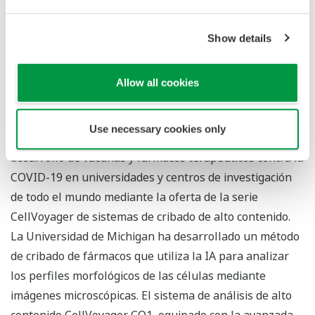
Show details
Contribuciones a la lucha contra la nueva
enfermedad por coronavirus (COVID-19)
Allow all cookies
En todo el mundo se están desarrollando nuevos
fármacos y vacunas para acabar con la pandemia de
Use necessary cookies only
COVID-19. Estamos contribuyendo a la investigación y el
desarrollo de vacunas y fármacos terapéuticos contra la
COVID-19 en universidades y centros de investigación
de todo el mundo mediante la oferta de la serie
CellVoyager de sistemas de cribado de alto contenido.
La Universidad de Michigan ha desarrollado un método
de cribado de fármacos que utiliza la IA para analizar
los perfiles morfológicos de las células mediante
imágenes microscópicas. El sistema de análisis de alto
contenido CellVoyager CQ1, equipado con la avanzada