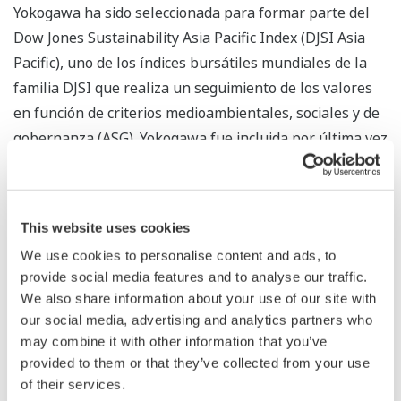
Yokogawa ha sido seleccionada para formar parte del
Dow Jones Sustainability Asia Pacific Index (DJSI Asia
Pacific), uno de los índices bursátiles mundiales de la
familia DJSI que realiza un seguimiento de los valores
en función de criterios medioambientales, sociales y de
gobernanza (ASG). Yokogawa fue incluida por última vez
en el DJSI Asia Pacific en 2013, y esta es la sexta vez en
total que la empresa aparece en este índice.
This website uses cookies
Los índices DJSI fueron creados por Dow Jones, una
empresa estadounidense de información financiera que
We use cookies to personalise content and ads, to
provide social media features and to analyse our traffic.
publica The Wall Street Journal, y RobecoSAM, una
We also share information about your use of our site with
empresa suiza dedicada a la inversión en sostenibilidad.
our social media, advertising and analytics partners who
Estos índices evalúan los resultados empresariales de
may combine it with other information that you’ve
aproximadamente 2.500 grandes empresas de todo el
provided to them or that they’ve collected from your use
mundo en función de criterios financieros,
of their services.