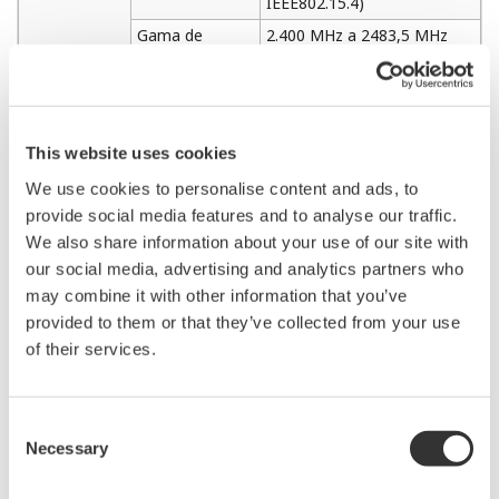
IEEE802.15.4)
Gama de
2.400 MHz a 2483,5 MHz
frecuencias
(máx. 15 canales)
Configuración
inalámbrica
Máx. +12 dBm
Salida
(antena omnidireccional de
+2 dBi)
This website uses cookies
Distancia de
Máx. 1.600 m (línea de
comunicación
visión)
We use cookies to personalise content and ads, to
Velocidad de
9.600 bps a 57.600 bps
provide social media features and to analyse our traffic.
conexión
(compatible con RS485)
We also share information about your use of our site with
Interfaz del
Longitud del
our social media, advertising and analytics partners who
Máx. 20 m
sensor
cable
may combine it with other information that you’ve
Tensión de
provided to them or that they’ve collected from your use
3.3 V± 10%
entrada
of their services.
Clase de
IP66/67, NEMA4x
cerramiento
Modelo estándar: -40℃ a
Consent
Configuración
+85℃
Necessary
Selection
operativa
Temperatura de
Modelo de seguridad
funcionamiento
intrínseca y protección