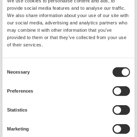
We use cookies to personalise content and ads, to
Zoom
provide social media features and to analyse our traffic.
We also share information about your use of our site with
También se pidió a los encuestados que clasificaran las
our social media, advertising and analytics partners who
may combine it with other information that you’ve
cuatro principales aplicaciones en las que estaban
provided to them or that they’ve collected from your use
dirigiendo la inversión como consecuencia de la
of their services.
pandemia COVID-19. Como era de esperar, las
operaciones y los servicios a distancia resultaron ser
dos de las aplicaciones clave para las que han
Consent
Necessary
Selection
aumentado las prioridades, con un 36% y un 30%
respectivos de participantes que las seleccionaron. La
posibilidad de realizar trabajos sin necesidad de que los
Preferences
trabajadores estén presentes en un entorno peligroso
aporta importantes ventajas en materia de seguridad y
Statistics
costes.
Marketing
La encuesta también puso de manifiesto diferencias