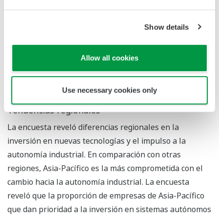
significativas entre los distintos sectores en cuanto a
las prioridades de inversión tras la entrada en vigor de
Show details
la COVID-19. Por ejemplo, en comparación con otros
sectores, los participantes de los sectores de
Allow all cookies
generación de energía convencional y
químico/petroquímico se centraron más en las
inversiones en seguridad de los trabajadores.
Use necessary cookies only
Tendencias regionales
La encuesta reveló diferencias regionales en la
inversión en nuevas tecnologías y el impulso a la
autonomía industrial. En comparación con otras
regiones, Asia-Pacífico es la más comprometida con el
cambio hacia la autonomía industrial. La encuesta
reveló que la proporción de empresas de Asia-Pacífico
que dan prioridad a la inversión en sistemas autónomos