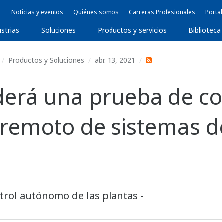
Noticias y eventos
Quiénes somos
Carreras Profesionales
Portal
ustrias
Soluciones
Productos y servicios
Biblioteca
Productos y Soluciones
abr. 13, 2021
rá una prueba de co
l remoto de sistemas 
ntrol autónomo de las plantas -