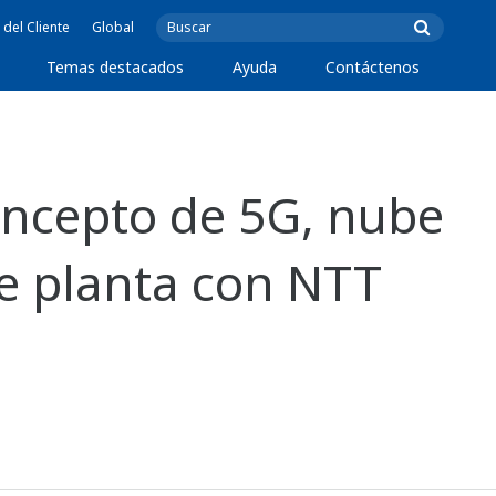
 del Cliente
Global
Temas destacados
Ayuda
Contáctenos
ncepto de 5G, nube
de planta con NTT