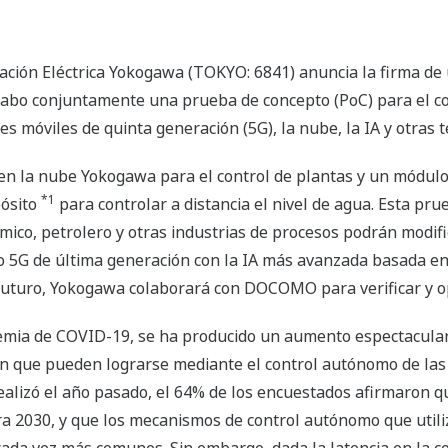
ración Eléctrica Yokogawa (TOKYO: 6841) anuncia la firma 
cabo conjuntamente una prueba de concepto (PoC) para el c
s móviles de quinta generación (5G), la nube, la IA y otras t
a en la nube Yokogawa para el control de plantas y un módu
*1
pósito
para controlar a distancia el nivel de agua. Esta pr
mico, petrolero y otras industrias de procesos podrán modif
o 5G de última generación con la IA más avanzada basada en 
futuro, Yokogawa colaborará con DOCOMO para verificar y op
emia de COVID-19, se ha producido un aumento espectacular 
ción que pueden lograrse mediante el control autónomo de la
alizó el año pasado, el 64% de los encuestados afirmaron q
2030, y que los mecanismos de control autónomo que utiliza