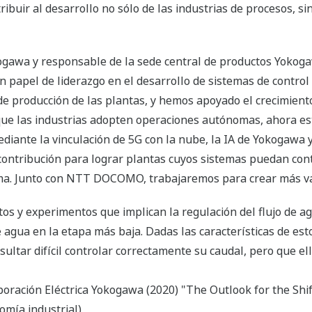
buir al desarrollo no sólo de las industrias de procesos, s
ogawa y responsable de la sede central de productos Yokog
pel de liderazgo en el desarrollo de sistemas de control 
 de producción de las plantas, y hemos apoyado el crecimient
 que las industrias adopten operaciones autónomas, ahora e
iante la vinculación de 5G con la nube, la IA de Yokogawa y 
ntribución para lograr plantas cuyos sistemas puedan contr
a. Junto con NTT DOCOMO, trabajaremos para crear más val
os y experimentos que implican la regulación del flujo de agu
e agua en la etapa más baja. Dadas las características de esto
ltar difícil controlar correctamente su caudal, pero que e
poración Eléctrica Yokogawa (2020) "The Outlook for the Shi
omía industrial)