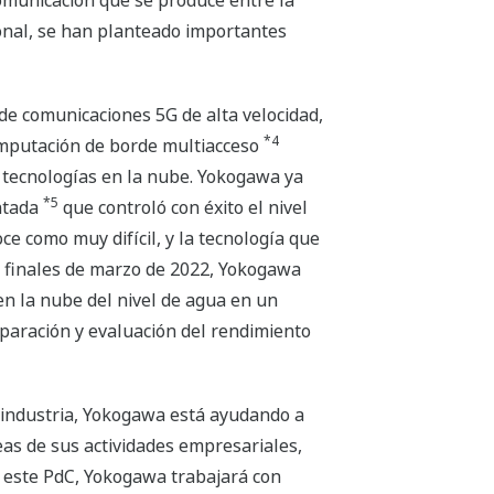
omunicación que se produce entre la
ional, se han planteado importantes
 de comunicaciones 5G de alta velocidad,
*4
mputación de borde multiacceso
s tecnologías en la nube. Yokogawa ya
*5
ntada
que controló con éxito el nivel
e como muy difícil, y la tecnología que
 a finales de marzo de 2022, Yokogawa
n la nube del nivel de agua en un
omparación y evaluación del rendimiento
a industria, Yokogawa está ayudando a
eas de sus actividades empresariales,
e este PdC, Yokogawa trabajará con