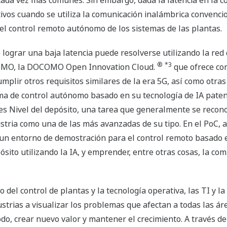
ada vez más comunes. Sin embargo, dada la latencia en la c
tivos cuando se utiliza la comunicación inalámbrica convenc
r el control remoto autónomo de los sistemas de las plantas.
e lograr una baja latencia puede resolverse utilizando la red
®
*3
COMO, la DOCOMO Open Innovation Cloud.
​ ​
que ofrece co
umplir otros requisitos similares de la era 5G, así como otra
ma de control autónomo basado en su tecnología de IA pate
es Nivel del depósito, una tarea que generalmente se reconoc
dustria como una de las más avanzadas de su tipo. En el PoC,
n entorno de demostración para el control remoto basado e
pósito utilizando la IA, y emprender, entre otras cosas, la c
el control de plantas y la tecnología operativa, las TI y l
strias a visualizar los problemas que afectan a todas las ár
odo, crear nuevo valor y mantener el crecimiento. A través d