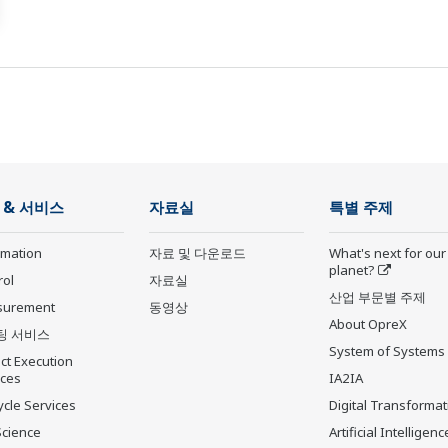
 & 서비스
자료실
특별 주제
rmation
자료 및 다운로드
What's next for our
planet?
rol
자료실
산업 부문별 주제
surement
동영상
About OpreX
팅 서비스
System of Systems
ct Execution
ices
IA2IA
ycle Services
Digital Transformat
Science
Artificial Intelligenc