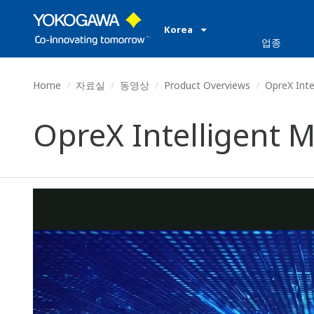
Korea
업종
Home
자료실
동영상
Product Overviews
OpreX Intel
OpreX Intelligent M