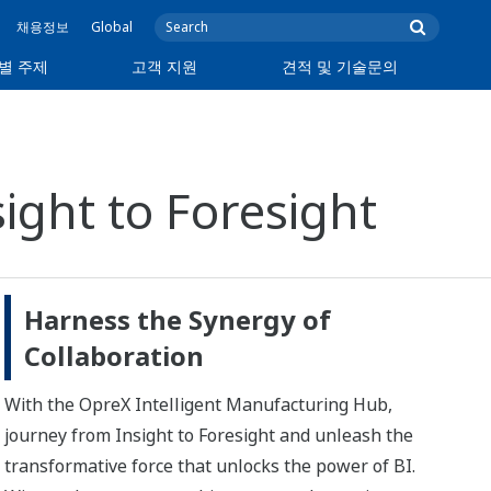
채용정보
Global
별 주제
고객 지원
견적 및 기술문의
ight to Foresight
Harness the Synergy of
Collaboration
With the OpreX Intelligent Manufacturing Hub,
journey from Insight to Foresight and unleash the
transformative force that unlocks the power of BI.