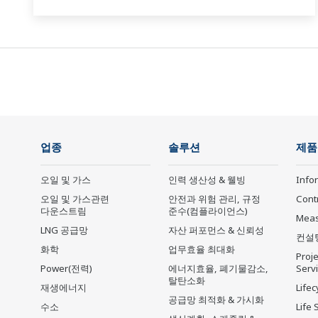
업종
솔루션
제품
오일 및 가스
인력 생산성 & 웰빙
Info
오일 및 가스관련
안전과 위험 관리, 규정
Cont
다운스트림
준수(컴플라이언스)
Mea
LNG 공급망
자산 퍼포먼스 & 신뢰성
컨설
화학
업무효율 최대화
Proje
Power(전력)
에너지효율, 폐기물감소,
Serv
탈탄소화
재생에너지
Lifec
공급망 최적화 & 가시화
수소
Life 