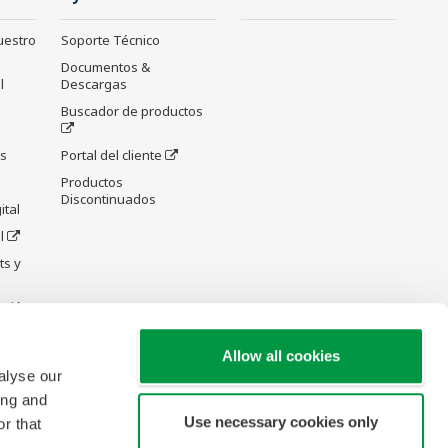
uestro
Soporte Técnico
Documentos &
l
Descargas
Buscador de productos
as
Portal del cliente
Productos
Discontinuados
ital
l
ts y
cción
Allow all cookies
alyse our
ing and
Use necessary cookies only
r that