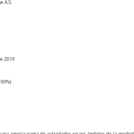
 A.S.
de 2019
100%)
a amplia gama de actividades en los ámbitos de la medición,