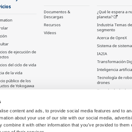
icios
Documentos &
¿Qué le espera a n
Descargas
planeta?
rmation
Recursos
Industria Temas de
rolar
segmento
Vídeos
ción
Acerca de OpreX
ultar
Sistema de sistem
cios de ejecución de
IA2IA
ectos
Transformación Dig
cios del ciclo de vida
Inteligencia artificia
ia de la vida
Tecnología de robo
io público de los
drones
uctos de Yokogawa
Tecnología de dete
uctos
y sus aplicaciones
atalogados
s
ise content and ads, to provide social media features and to an
rmation about your use of our site with our social media, advertis
 combine it with other information that you’ve provided to them o
 use of their services.