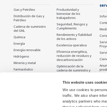
serv
Gas y Petróleo
Productividad y
bienestar de los
Distribución de Gas y
Info
trabajadores
Petróleo
Cont
Seguridad, Riesgos y
Cadena de suministro
Cumplimiento
Medi
del GNL
Rendimiento y fiabilidad
Cons
Química
de los activos
Servi
Energía
Excelencia operativa
Proy
Energía renovable
Eficiencia energética,
Servi
reducción de residuos y
Hidrógeno
Cienc
descarbonización
Minería y metal
Anunc
Optimización de la
Farmacéutico
prod
cadena de suministro y
Visibilidad
Alimentos y bebidas
Prod
desc
Planificación,
Pulpa y papel
This website uses cookie
programación y
Hierro y acero
optimización de la
We use cookies to personal
producción
Agua y aguas residuales
traffic. We also share info
Solución de gestión del
analytics partners who may
carbono
they’ve collected from your