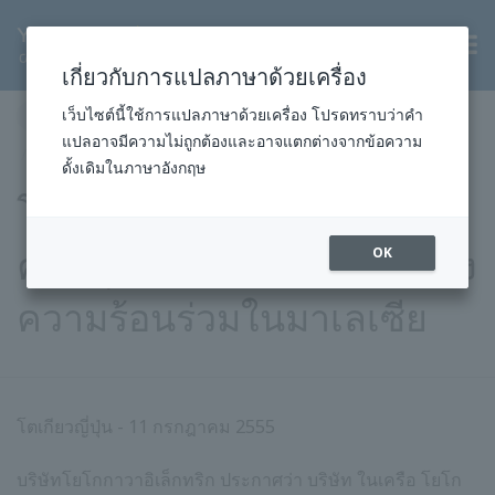
TH
เกี่ยวกับการแปลภาษาด้วยเครื่อง
หน้าแรก
ข่าวสารและกิจกรรม
ข่าวประชาสัมพันธ์
เว็บไซต์นี้ใช้การแปลภาษาด้วยเครื่อง โปรดทราบว่าคำ
แปลอาจมีความไม่ถูกต้องและอาจแตกต่างจากข้อความ
2012
โครงการ
ก.ค. 11, 2555
ดั้งเดิมในภาษาอังกฤษ
โยโกกาวา ชนะ ระบบ
ควบคุม สำหรับโรงไฟฟ้าพลัง
OK
ความร้อนร่วมในมาเลเซีย
โตเกียวญี่ปุ่น - 11 กรกฎาคม 2555
บริษัทโยโกกาวาอิเล็กทริก ประกาศว่า บริษัท ในเครือ โยโก