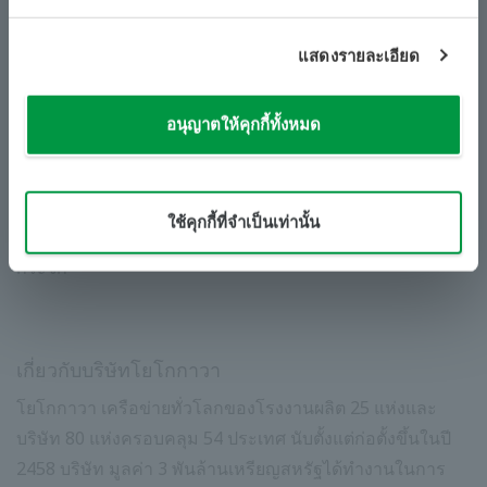
* 1 กลุ่ม บริษัท ที่นำโดย CTCI Corporation ซึ่งเป็น
วิศวกรรม ใหญ่ที่สุดในไต้หวันและเป็นผู้จัดหาบริการ
แสดงรายละเอียด
วิศวกรรม จัดหาและการก่อสร้าง (EPC) ให้กับอุตสาหกรรม
ต่างๆ
อนุญาตให้คุกกี้ทั้งหมด
* 2 โรงงานที่ใช้ทั้งกังหันก๊าซและกังหันไอน้ำ กังหันก๊าซผลิต
​ ​
​ ​
กระแสไฟฟ้าและใช้ความร้อนจากไอเสียในการผลิตไอน้ำซึ่ง
จะถูกส่งไปยังกังหันไอน้ำเพื่อผลิตกระแสไฟฟ้าเพิ่มเติม วิธีนี้มี
ใช้คุกกี้ที่จำเป็นเท่านั้น
ประสิทธิภาพในการสร้างสูงและช่วยลดการปล่อยก๊าซเรือน
กระจก
เกี่ยวกับบริษัทโยโกกาวา
โยโกกาวา เครือข่ายทั่วโลกของโรงงานผลิต 25 แห่งและ
บริษัท 80 แห่งครอบคลุม 54 ประเทศ นับตั้งแต่ก่อตั้งขึ้นในปี
2458 บริษัท มูลค่า 3 พันล้านเหรียญสหรัฐได้ทำงานในการ