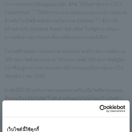
กาวา Kontrol (Malaysia) Sdn. Bhd. ได้รับคำสั่งจาก CTCI
* 1
Consortium
ให้จัดหาระบบควบคุมและอุปกรณ์ภาคสนาม
* 2
สำหรับโรงไฟฟ้าพลังความร้อนร่วม Kimanis
ซึ่งกำลัง
สร้างสำหรับ Kimanis Power Sdn Bhd. ในรัฐซาบาห์ของ
มาเลเซียทางตะวันออกเฉียงเหนือของเกาะบอร์เนียว
โรงไฟฟ้าพลังความร้อนร่วม Kimanis จะมีกำลังการผลิตรวม
300 เมกะวัตต์ (สามหน่วย 100 เมกะวัตต์) 100 เมกะวัตต์ยูนิต
แรกซึ่งอยู่ระหว่างการก่อสร้างมีกำหนดจะเริ่มดำเนินการใน
เดือนธันวาคม 2556
คำสั่งนี้มีไว้สำหรับการควบคุมและเครื่องมือวัดที่ครอบคลุม
®
ซึ่งรวมถึง CENTUM
VP สำหรับหม้อไอน้ำของโรงไฟฟ้า
ระบบเครื่องมือความปลอดภัย
หม้อไอน้ำและอุปกรณ์เสริมกังหัน
ProSafe ®
-RS สำหรับการปิดโรงงานอย่างปลอดภัยหากเกิด
สภาวะผิดปกติ เครื่องวิเคราะห์ก๊าซไอเสีย และเครื่องส่ง
เว็บไซต์นี้ใช้คุกกี้
สัญญาณความดัน / ความดันแตกต่างกัน โยโกกาวา Kontrol