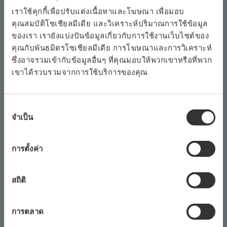
เราใช้คุกกี้เพื่อปรับแต่งเนื้อหาและโฆษณา เพื่อมอบ
(Malaysia) Sdn. Bhd. จะรับผิดชอบในการดำเนินโครงการ
คุณสมบัติโซเชียลมีเดีย และวิเคราะห์ปริมาณการใช้ข้อมูล
รวมถึงบริการ วิศวกรรม การติดตั้งและการว่าจ้าง
ของเรา เรายังแบ่งปันข้อมูลเกี่ยวกับการใช้งานเว็บไซต์ของ
คุณกับพันธมิตรโซเชียลมีเดีย การโฆษณาและการวิเคราะห์
โยโกกาวา สามารถชนะคำสั่งซื้อนี้ได้เนื่องจากจุดแข็งเช่น
ซึ่งอาจรวมเข้ากับข้อมูลอื่นๆ ที่คุณมอบให้พวกเขาหรือที่พวก
ประวัติอันยาวนานในการจัดหาระบบควบคุมสำหรับโรงไฟฟ้า
เขาได้รวบรวมจากการใช้บริการของคุณ
พลังความร้อนร่วมและความสามารถ วิศวกรรม โยโกกาวา
Kontrol (Malaysia) Sdn Bhd.
การ
จำเป็น
มาเลเซียมีเศรษฐกิจที่เติบโต นอกเหนือจากการพัฒนาอาคาร
เลือก
ความ
อุตสาหกรรมของภาครัฐและภาคเอกชนแล้วโครงสร้างพื้น
ยินยอม
ฐานด้านการผลิตไฟฟ้าและระบบส่งกำลังได้รับการขยายเพื่อ
การตั้งค่า
ตอบสนองความต้องการไฟฟ้าที่เพิ่มสูงขึ้นของประเทศ โยโก
กาวา รับการสนับสนุนจากคำสั่งนี้จะขยายการขายระบบ
สถิติ
อัตโนมัติในอุตสาหกรรมต่อไปโดยกำหนดเป้าหมายไปที่ตลาด
พลังงานที่กำลังเติบโตของมาเลเซีย
การตลาด