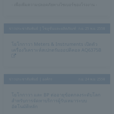
- เพื่อเพิ่มความปลอดภัยทางไซเบอร์ของโรงงาน -
ข่าวประชาสัมพันธ์ | โซลูชั่นและผลิตภัณฑ์
​ ​
ก.ย. 25 พ.ย. 2558
โยโกกาวา Meters & Instruments เปิดตัว
เครื่องวิเคราะห์สเปกตรัมออปติคอล AQ6375B
ข่าวประชาสัมพันธ์ | องค์กร
​ ​
ก.ย. 24 พ.ย. 2558
โยโกกาวา และ BP ต่ออายุข้อตกลงระดับโลก
สำหรับการจัดหาบริการผู้รับเหมาระบบ
อัตโนมัติหลัก