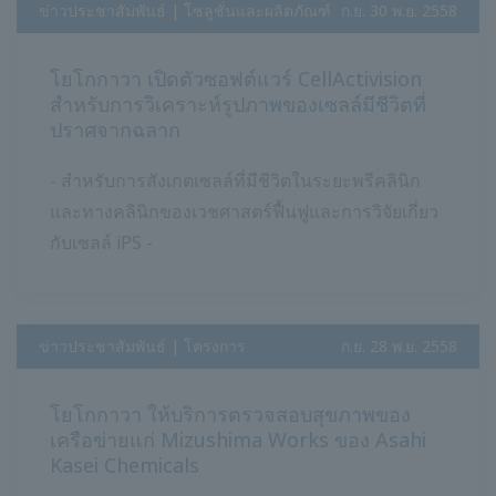
ข่าวประชาสัมพันธ์ | โซลูชั่นและผลิตภัณฑ์
​ ​
ก.ย. 30 พ.ย. 2558
โยโกกาวา เปิดตัวซอฟต์แวร์ CellActivision
สำหรับการวิเคราะห์รูปภาพของเซลล์มีชีวิตที่
ปราศจากฉลาก
- สำหรับการสังเกตเซลล์ที่มีชีวิตในระยะพรีคลินิก
และทางคลินิกของเวชศาสตร์ฟื้นฟูและการวิจัยเกี่ยว
กับเซลล์ iPS -
ข่าวประชาสัมพันธ์ | โครงการ
​ ​
ก.ย. 28 พ.ย. 2558
โยโกกาวา ให้บริการตรวจสอบสุขภาพของ
เครือข่ายแก่ Mizushima Works ของ Asahi
Kasei Chemicals