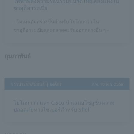
ไฟฟ้าพลังความร้อนร่วมขนาดใหญ่สองแห่งใน
ซาอุดิอาระเบีย
- โมเมนตัมสร้างขึ้นสำหรับ โยโกกาวา ใน
ซาอุดีอาระเบียและตลาดตะวันออกกลางอื่น ๆ -
กุมภาพันธ์
ข่าวประชาสัมพันธ์ | องค์กร
​ ​
ก.พ. 10 พ.ย. 2558
โยโกกาวา และ Cisco นำเสนอโซลูชั่นความ
ปลอดภัยทางไซเบอร์สำหรับ Shell