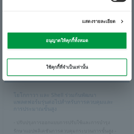
แสดงรายละเอียด
ข่าวประชาสัมพันธ์ | โซลูชั่นและผลิตภัณฑ์
​ ​
มิ.ย. 29 พ.ย. 2558
อนุญาตให้คุกกี้ทั้งหมด
โยโกกาวา เปิดตัวโซลูชันการจัดการไปป์ไลน์
สำหรับองค์กร
​ ​
​ ​
ใช้คุกกี้ที่จำเป็นเท่านั้น
ข่าวประชาสัมพันธ์ | โซลูชั่นและผลิตภัณฑ์
​ ​
มิ.ย. 4 พ.ย. 2558
โยโกกาวา และ Shell ร่วมกันพัฒนา
แพลตฟอร์มรุ่นต่อไปสำหรับการควบคุมและ
การประมาณขั้นสูง
- ปรับปรุงการออกแบบการปรับใช้และการบำรุง
รักษาแอปพลิเคชันการควบคุมกระบวนการขั้นสูง -