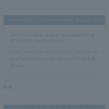
ข่าวประชาสัมพันธ์ | โซลูชั่นและผลิตภัณฑ์
​ ​
มิ.ย. 2 พ.ย. 2558
โยโกกาวา เปิดตัว ระบบควบคุม บนเครือข่าย
STARDOM เวอร์ชันปรับปรุง
- ลดค่าใช้จ่ายในการสื่อสารสำหรับการใช้งานน้ำมัน
และก๊าซขั้นต้นในขณะที่ตรวจสอบและควบคุมที่เชื่อ
ถือได้สูง
อาจ