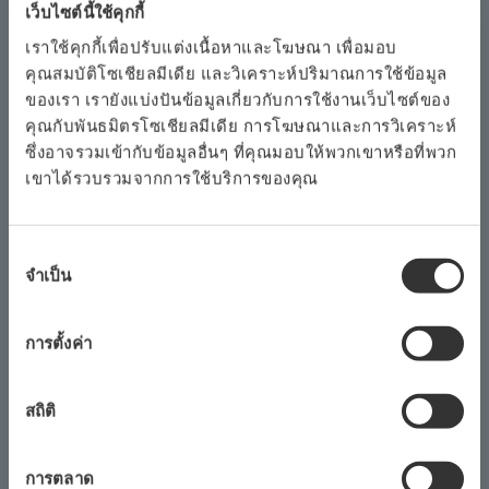
เว็บไซต์นี้ใช้คุกกี้
เราใช้คุกกี้เพื่อปรับแต่งเนื้อหาและโฆษณา เพื่อมอบ
ข่าวประชาสัมพันธ์ | โซลูชั่นและผลิตภัณฑ์
​ ​
ก.ค. 23 พ.ย. 2558
คุณสมบัติโซเชียลมีเดีย และวิเคราะห์ปริมาณการใช้ข้อมูล
ของเรา เรายังแบ่งปันข้อมูลเกี่ยวกับการใช้งานเว็บไซต์ของ
คุณกับพันธมิตรโซเชียลมีเดีย การโฆษณาและการวิเคราะห์
โยโกกาวา และ GasSecure จัดหาระบบตรวจ
ซึ่งอาจรวมเข้ากับข้อมูลอื่นๆ ที่คุณมอบให้พวกเขาหรือที่พวก
จับก๊าซแบบไร้สายที่ได้รับการรับรอง ระดับ
เขาได้รวบรวมจากการใช้บริการของคุณ
ความปลอดภัย SIL2 สำหรับโรงงานผลิต LNG
การ
จำเป็น
เลือก
ข่าวประชาสัมพันธ์ | โครงการ
​ ​
ก.ค. 13 พ.ย. 2558
ความ
ยินยอม
การตั้งค่า
โยโกกาวา มอบระบบ การจัดการพลังงาน
ชุมชนให้กับ F-Grid Ohira, Miyagi LLP
สถิติ
มิถุนายน
การตลาด