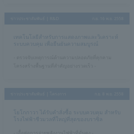
ข่าวประชาสัมพันธ์ | R&D
​ ​
ก.ย. 16 พ.ย. 2558
เทคโนโลยีสำหรับการแสดงภาพและวิเคราะห์
ระบบควบคุม เพื่อยืนยันความสมบูรณ์
- ตรวจจับเหตุการณ์ด้านความปลอดภัยที่คุกคาม
โครงสร้างพื้นฐานที่สำคัญอย่างรวดเร็ว -
ข่าวประชาสัมพันธ์ | โครงการ
​ ​
ก.ย. 8 พ.ย. 2558
โยโกกาวา ได้รับคำสั่งซื้อ ระบบควบคุม สำหรับ
โรงไฟฟ้าชีวมวลที่ใหญ่ที่สุดของบราซิล
- เอื้อต่อการจ่ายพลังงานไฟฟ้าที่มั่นคง -