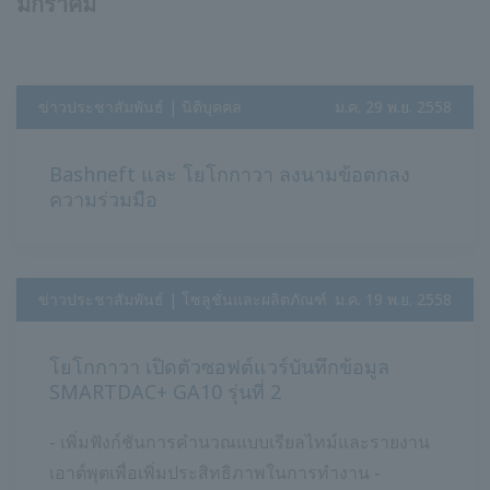
มกราคม
ข่าวประชาสัมพันธ์ | นิติบุคคล
​ ​
ม.ค. 29 พ.ย. 2558
Bashneft และ โยโกกาวา ลงนามข้อตกลง
ความร่วมมือ
ข่าวประชาสัมพันธ์ | โซลูชั่นและผลิตภัณฑ์
​ ​
ม.ค. 19 พ.ย. 2558
โยโกกาวา เปิดตัวซอฟต์แวร์บันทึกข้อมูล
SMARTDAC+ GA10 รุ่นที่ 2
- เพิ่มฟังก์ชันการคำนวณแบบเรียลไทม์และรายงาน
เอาต์พุตเพื่อเพิ่มประสิทธิภาพในการทำงาน -