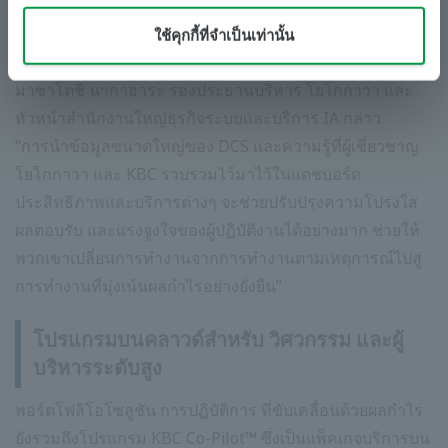
และอุปกรณ์อย่างต่อเนื่อง แต่การนำข้อมูลขนาดใหญ่ที่
รวบรวมได้แบบเรียลไทม์โดย DCS มาใช้ส่วนใหญ่จำกัดอยู่
ใช้คุกกี้ที่จำเป็นเท่านั้น
เพียงความปลอดภัยของโรงงานและการควบคุมสายการผลิต”
มาซาโตชิ นากาฮาระ รองประธานบริหาร โยโกกาวา และ
หัวหน้าสำนักงานใหญ่ธุรกิจระบบและบริการ IA กล่าว
“การนำข้อมูลขนาดใหญ่ของ DCS และความรู้ที่ผู้เชี่ยวชาญ
โยโกกาวา และ KBC รวบรวมไว้มาไว้ในแดชบอร์ด
ประสิทธิภาพและบริการต่างๆ จะช่วยปรับปรุงความโปร่งใส
ผลตอบรับ และแรงจูงใจของผู้ปฏิบัติงานได้อย่างมาก ช่วยให้
พวกเขาเปลี่ยนการทำงานจากการทำงานตามเหตุการณ์ไปสู่
การทำงานที่มุ่งเน้นผลกำไรอย่างยั่งยืน”
โปรแกรมบนคลาวด์สำหรับ วิศวกรรม และผู้
บริหารระดับสูง
พอร์ตโฟลิโอโซลูชัน การปฏิบัติการ ที่ขับเคลื่อนด้วยผลกำไร
ยังรวมถึงโปรแกรม KBC Co-Pilot™ ซึ่งเป็นแพ็คเกจบริการบน