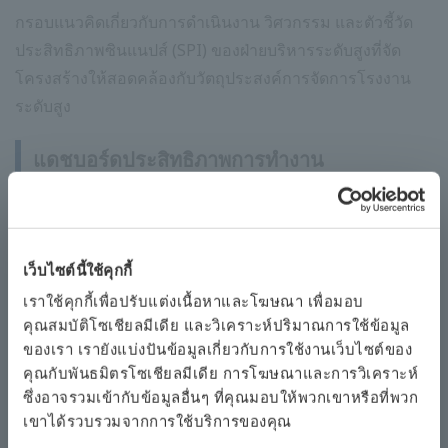
กรอบแนวคิดเกี่ยวกับการดำเนินงาน วิศวกรรม และตัวชี้วัด
ประสิทธิภาพซินแนปส์ (SPI) ของฝ่ายบริหารระดับสูงที่จัด
โครงสร้างให้สอดคล้องกับวัตถุประสงค์การจัดการโรงงาน
ระดับสูง
แดชบอร์ดประสิทธิภาพการทำงาน
ในการเปิดตัวโซลูชันนี้ โยโกกาวา ได้เปิดตัวแดชบอร์ด
ประสิทธิภาพใหม่และบริการที่เกี่ยวข้อง ซึ่งผสานรวมเข้ากับ
*
ระบบควบคุมแบบกระจาย CENTUM ™
(DCS) เพื่อให้ผู้
เว็บไซต์นี้ใช้คุกกี้
ปฏิบัติงานในโรงงานสามารถตรวจสอบแบบเรียลไทม์ว่ารูป
เราใช้คุกกี้เพื่อปรับแต่งเนื้อหาและโฆษณา เพื่อมอบ
แบบการดำเนินงานของตนส่งผลกระทบต่อวัตถุประสงค์การ
คุณสมบัติโซเชียลมีเดีย และวิเคราะห์ปริมาณการใช้ข้อมูล
จัดการโรงงานระดับสูงอย่างไร เมื่อนำบริการนี้ไปใช้ใน
ของเรา เรายังแบ่งปันข้อมูลเกี่ยวกับการใช้งานเว็บไซต์ของ
โรงงาน จะมีการกำหนดช่วง ค่าที่ตั้งไว้ ที่เหมาะสมสำหรับ
คุณกับพันธมิตรโซเชียลมีเดีย การโฆษณาและการวิเคราะห์
SPI แต่ละตัว และหากตัวบ่งชี้บางตัวเปลี่ยนแปลงไปนอกช่วงที่
ซึ่งอาจรวมเข้ากับข้อมูลอื่นๆ ที่คุณมอบให้พวกเขาหรือที่พวก
เขาได้รวบรวมจากการใช้บริการของคุณ
เหมาะสม คำแนะนำจากผู้เชี่ยวชาญในตัวจะปรากฏขึ้น เพื่อ