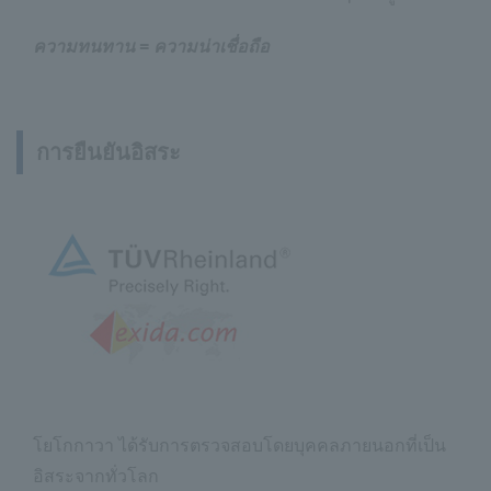
อนาล็อกและโปรโตคอลดิจิทัลอย่างถูกต้อง
โดยเนื้อแท้ปลอดภัย = ความน่าเชื่อถือ
เครื่องส่งสัญญาณแรงดัน DPharp ของ โยโกกาวา ความ
เสถียรในระยะยาว และการวินิจฉัยเพื่อให้การบำรุงรักษาของ
คุณเป็นเรื่องง่าย
ขยายช่วงการสอบเทียบ