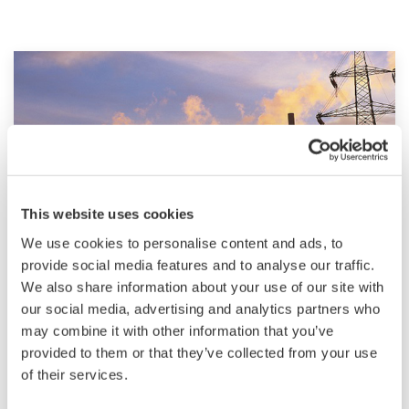
This website uses cookies
We use cookies to personalise content and ads, to
provide social media features and to analyse our traffic.
Power(전력)
We also share information about your use of our site with
our social media, advertising and analytics partners who
1970년대 중반, Yokogawa는 EBS 전기 제어
may combine it with other information that you’ve
시스템 (EBS Electric Control System)의 출시와
provided to them or that they’ve collected from your use
함께 전력 사업에 진출했습니다. 그 이후로
of their services.
Yokogawa는 전 세계 고객에게 최상의 서비스와