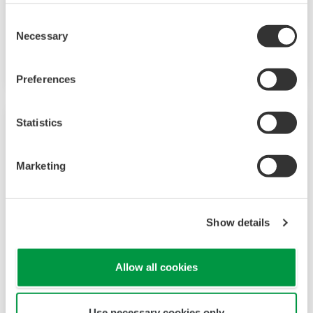
솔루션을 제공하기 위한 기술과 역량의 개발을
Consent
꾸준히 지속해 왔습니다.
Necessary
Selection
Yokogawa는 역동적인 글로벌 전력 시장에서 더욱
Preferences
적극적인 역할을 수행하기 위해 글로벌 전력
솔루션 네트워크를 운영했습니다. 이로 인해
Statistics
Yokogawa 내에서 보다 긴밀한 팀워크가
가능해져서 글로벌 리소스와 업계 노하우를 하나로
모았습니다. Yokogawa의 전력 산업 전문가들은 각
Marketing
고객에게 정교한 요구 사항에 가장 적합한
솔루션을 제공하기 위해 협력합니다.
Show details
Allow all cookies
지열발전
Use necessary cookies only