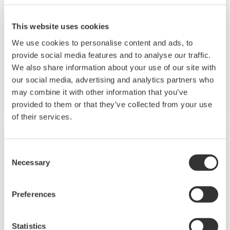
Regulatory Control Stabilization
Advanced Analytical Instrument
This website uses cookies
Management System​ (AMADAS)
We use cookies to personalise content and ads, to
eServ
provide social media features and to analyse our traffic.
Plant Resource Manager (PRM)
We also share information about your use of our site with
Predictive Maintenance of Pump Cavitation
our social media, advertising and analytics partners who
(Cavitation Detection System)
may combine it with other information that you’ve
provided to them or that they’ve collected from your use
of their services.
Consent
Necessary
Selection
Preferences
Statistics