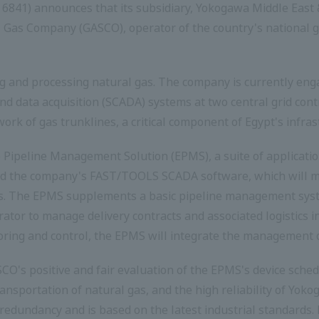
841) announces that its subsidiary, Yokogawa Middle East & A
Gas Company (GASCO), operator of the country's national gas
g and processing natural gas. The company is currently enga
 data acquisition (SCADA) systems at two central grid cont
ork of gas trunklines, a critical component of Egypt's infras
e Pipeline Management Solution (EPMS), a suite of applicati
and the company's FAST/TOOLS SCADA software, which will mo
. The EPMS supplements a basic pipeline management system
rator to manage delivery contracts and associated logistics i
ring and control, the EPMS will integrate the management 
CO's positive and fair evaluation of the EPMS's device sch
transportation of natural gas, and the high reliability of 
edundancy and is based on the latest industrial standards. 