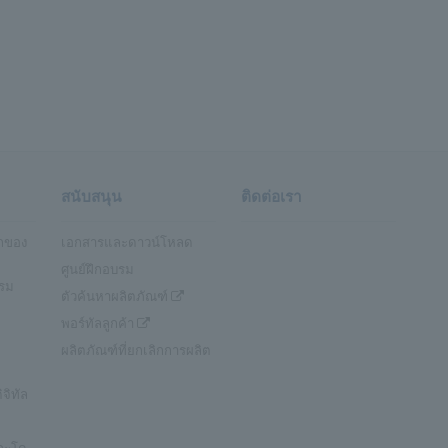
สนับสนุน
ติดต่อเรา
กของ
เอกสารและดาวน์โหลด
ศูนย์ฝึกอบรม
รรม
ตัวค้นหาผลิตภัณฑ์
พอร์ทัลลูกค้า
ผลิตภัณฑ์ที่ยกเลิกการผลิต
จิทัล
และโด