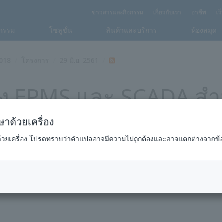
ข่าวสารและกิจกรรม
เกี่ยวกับเรา
อาชีพ
เว
กรรม
โซลูชั่น
สินค้าและบริการ
ห้องสมุด
018
โครงการ
29 มิ.ย. 2561
ั่ง EPMS และ SCADA สำ
าด้วยเครื่อง
ด้วยเครื่อง โปรดทราบว่าคำแปลอาจมีความไม่ถูกต้องและอาจแตกต่างจากข้
๊าซขั้นกลาง -