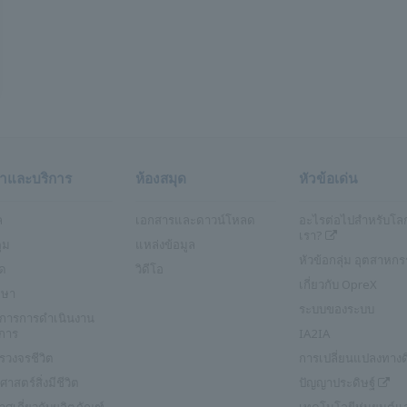
้าและบริการ
ห้องสมุด
หัวข้อเด่น
ล
เอกสารและดาวน์โหลด
อะไรต่อไปสำหรับโล
เรา?
ุม
แหล่งข้อมูล
หัวข้อกลุ่ม อุตสาหก
ัด
วิดีโอ
เกี่ยวกับ OpreX
ึกษา
ระบบของระบบ
ริการการดำเนินงาน
การ
IA2IA
รวงจรชีวิต
การเปลี่ยนแปลงทางดิ
ศาสตร์สิ่งมีชีวิต
ปัญญาประดิษฐ์
ศเกี่ยวกับผลิตภัณฑ์
เทคโนโลยีหุ่นยนต์