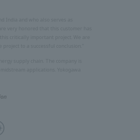
and India and who also serves as
 are very honored that this customer has
is critically important project. We are
e project to a successful conclusion."
nergy supply chain. The company is
er midstream applications. Yokogawa