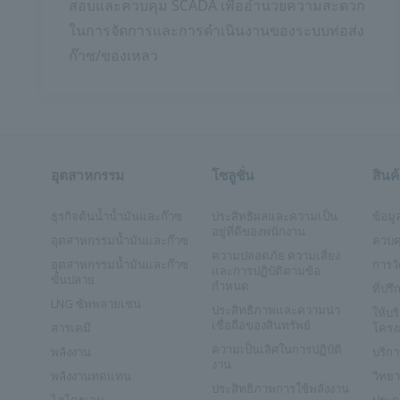
สอบและควบคุม SCADA เพื่ออำนวยความสะดวก
ในการจัดการและการดำเนินงานของระบบท่อส่ง
ก๊าซ/ของเหลว
อุตสาหกรรม
โซลูชั่น
สินค
ธุรกิจต้นน้ำน้ำมันและก๊าซ
ประสิทธิผลและความเป็น
ข้อมู
อยู่ที่ดีของพนักงาน
อุตสาหกรรมน้ำมันและก๊าซ
ควบค
ความปลอดภัย ความเสี่ยง
อุตสาหกรรมน้ำมันและก๊าซ
การว
และการปฏิบัติตามข้อ
ขั้นปลาย
กำหนด
ที่ปร
LNG ซัพพลายเชน
ประสิทธิภาพและความน่า
ให้บ
เชื่อถือของสินทรัพย์
สารเคมี
โครง
ความเป็นเลิศในการปฏิบัติ
พลังงาน
บริกา
งาน
พลังงานทดแทน
วิทยา
ประสิทธิภาพการใช้พลังงาน
ไฮโดรเจน
ประกา