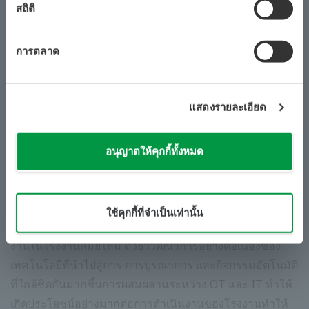
มุ่งเน้นในด้านนวัตกรรมและการทำงานร่วมกันใน
สถิติ
อุตสาหกรรมของ In-Space นั้นสอดคล้องกับแนวทางของ
สิงคโปร์ในการพัฒนาภาคอุตสาหกรรมของเราโดยขับเคลื่อน
การตลาด
การ การแปลงข้อมูล ผ่านพันธมิตรที่เชื่อถือได้ สิ่งอำนวย
ความสะดวกนี้จะช่วยเสริม Co-Innovation Center ที่เพิ่งเปิด
ใหม่ของ Yokogawa เพื่อพัฒนาและใช้งานโซลูชันดิจิทัลใน
แสดงรายละเอียด
เทคโนโลยีอินเตอร์เน็ตที่เชื่อมอุปกรณ์ทางอุตสาหกรรม
(Industrial IoT) พร้อมกับสร้างมูลค่าเพิ่มให้กับลูกค้า”
อนุญาตให้คุกกี้ทั้งหมด
ร่วมกับการเปิดตัว In-Space บริษัท กำลังเปิดตัวห้องปฏิบัติ
​ ​
​ ​
การ Global Security Competence ที่ได้รับการปรับปรุงซึ่งนำ
เสนอโซลูชันการจัดการความปลอดภัยทางไซเบอร์ที่หลาก
ใช้คุกกี้ที่จำเป็นเท่านั้น
หลายเพื่อรักษาเสถียรภาพและความยืดหยุ่นของการดำเนิน
งานในโรงงานสมัยใหม่ ด้วยวิวัฒนาการอย่างต่อเนื่องของ
เทคโนโลยีที่นำไปสู่การ การบูรณาการ และกิจกรรมอัตโนมัติ
ที่ใกล้ชิดกันมากขึ้นการผสมผสานระหว่าง OT และ IT ทำให้
เกิดประโยชน์อย่างมากต่อการดำเนินงานของโรงงานทำให้