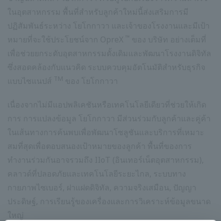
ในอุตสาหกรรม พื้นที่สำหรับลูกค้าใหม่นี้ส่งเสริมการมี
ปฏิสัมพันธ์ระหว่าง โยโกกาวา และเจ้าของโรงงานและมีเป้า
™
หมายที่จะใช้ประโยชน์จาก OpreX
ของ บริษัท อย่างเต็มที่
เพื่อช่วยยกระดับอุตสาหกรรมดั้งเดิมและพัฒนาโรงงานดิจิทัล
ซึ่งสอดคล้องกับแนวคิด ระบบควบคุมอัตโนมัติสำหรับธุรกิจ
TM
แบบไซแนปส์
ของ โยโกกาวา
เนื่องจากไม่มีแอปพลิเคชันหรือเทคโนโลยีเดียวที่ช่วยให้เกิด
การ การแปลงข้อมูล โยโกกาวา มีส่วนร่วมกับลูกค้าและคู่ค้า
ในเส้นทางการค้นพบเพื่อพัฒนาโซลูชันและบริการที่เหมาะ
สมที่สุดเพื่อตอบสนองเป้าหมายของลูกค้า พื้นที่ของการ
ทำงานร่วมกันอาจรวมถึง IIoT (อินเทอร์เน็ตอุตสาหกรรม),
คลาวด์ที่ปลอดภัยและเทคโนโลยีระยะไกล, ระบบทาง
กายภาพไซเบอร์, ฝาแฝดดิจิทัล, ความจริงเสมือน, ปัญญา
ประดิษฐ์, การเรียนรู้ของเครื่องและการวิเคราะห์ข้อมูลขนาด
ใหญ่