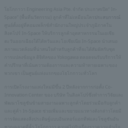
โยโกกาวา Engineering Asia Pte. จำกัด ประกาศเปิด“ In-
Space” (พื้นที่นวัตกรรม) ลูกค้าที่ไม่เหมือนใคร
ประสบการณ์
ศูนย์ตั้งอยู่ที่คอมเพล็กซ์สำนักงานใหญ่ประจำภูมิภาคใน
สิงคโปร์ In-Space ให้บริการลูกค้าอุตสาหกรรมในเอเชีย
ตะวันออกเฉียงใต้ไต้หวันและโอเชียเนีย In-Space นำเสนอ
สภาพแวดล้อมที่น่าสนใจสำหรับลูกค้าที่จะได้สัมผัสกับชุด
การแปลงข้อมูล ดิจิทัลของ Yokogawa ตลอดจนรับบริการให้
คำปรึกษาที่เน้นความต้องการและความท้าทายเฉพาะของ
พวกเขา เป็นศูนย์แห่งแรกของโยโกกาวะทั่วโลก
การเปิดโรงงานแห่งใหม่มีขึ้น 2 ปีหลังจากการก่อตั้ง Co-
Innovation Center ของ บริษัท ในสิงคโปร์ซึ่งทำการวิจัยและ
พัฒนาโซลูชันข้ามสายงานเฉพาะลูกค้าโดยร่วมมือกับลูกค้า
และคู่ค้า In-Space ช่วยเพิ่มและขยายแนวทางดังกล่าวโดยมี
การจัดแสดงสิ่งประดิษฐ์แบบอินเทอร์แอกทีฟและโซลูชันอัน
ชาญฉลาดที่ล้ำ โยโกกาวา ควบคู่ไปกับเรื่องราวความสำเร็จ