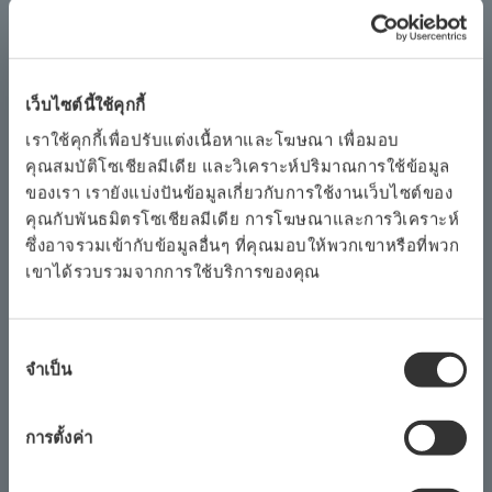
“ In-Space เป็น โยโกกาวา ในเอเชียสำหรับนวัตกรรมและ
ความคิดสร้างสรรค์ ได้รับการออกแบบมาสำหรับลูกค้าทั้ง
ภายในและภายนอกเพื่อให้สามารถมีส่วนร่วมและการ
เว็บไซต์นี้ใช้คุกกี้
สนทนาที่ลึกซึ้งยิ่งขึ้นและเพื่อส่งเสริมข้อมูลเชิงลึกที่ก้าวหน้า
เราใช้คุกกี้เพื่อปรับแต่งเนื้อหาและโฆษณา เพื่อมอบ
เป็นพื้นที่ที่เหมาะสำหรับการสร้างโซลูชันใหม่กับลูกค้าของ
คุณสมบัติโซเชียลมีเดีย และวิเคราะห์ปริมาณการใช้ข้อมูล
เราและร่วมเป็นพันธมิตรที่เชื่อถือได้ในเส้นทางการ การแปลง
ของเรา เรายังแบ่งปันข้อมูลเกี่ยวกับการใช้งานเว็บไซต์ของ
คุณกับพันธมิตรโซเชียลมีเดีย การโฆษณาและการวิเคราะห์
ข้อมูล Kazuhiko Takeoka ประธานและซีอีโอของ โยโกกา
ซึ่งอาจรวมเข้ากับข้อมูลอื่นๆ ที่คุณมอบให้พวกเขาหรือที่พวก
วา Engineering Asia Pte. Ltd. “ เราต้องการช่วยให้ลูกค้า
เขาได้รวบรวมจากการใช้บริการของคุณ
ของเรามองเห็นโรงงานที่ชาญฉลาดเชื่อมต่อและชาญฉลาด
ด้วยข้อมูลและการมองเห็นข้อมูลตั้งแต่พื้นโรงงานไปจนถึงชุด
C เพื่อช่วยให้พวกเขาบรรลุความเป็นเลิศด้านประสิทธิภาพใน
การ
จำเป็น
เลือก
องค์กรต่างๆ” เขากล่าวต่อ
ความ
ยินยอม
Lim Kok Kiang ผู้ช่วยกรรมการผู้จัดการ Singapore
การตั้งค่า
Economic Development Board (EDB) กล่าวเสริมว่า“ การ