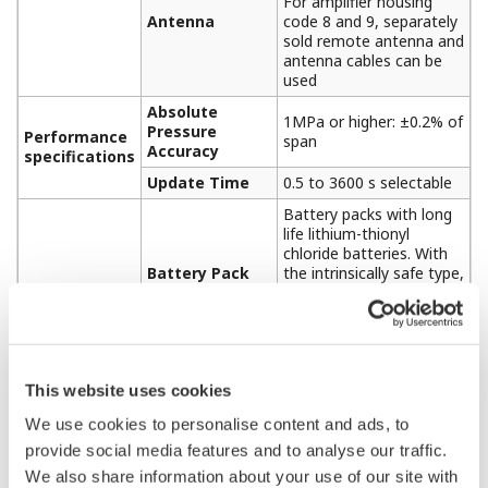
For amplifier housing
Antenna
code 8 and 9, separately
sold remote antenna and
antenna cables can be
used
Absolute
1MPa or higher: ±0.2% of
Pressure
Performance
span
Accuracy
specifications
Update Time
0.5 to 3600 s selectable
Battery packs with long
life lithium-thionyl
chloride batteries. With
Battery Pack
the intrinsically safe type,
the battery pack is
replaceable in hazardous
area.
Typical battery life is 10
years at 60 seconds
This website uses cookies
update time or 4 years
at 10 seconds update
We use cookies to personalise content and ads, to
time in the following
provide social media features and to analyse our traffic.
conditions.*
Functional
We also share information about your use of our site with
Battery
• Ambient temperature: