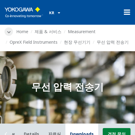
KR
Home
제품 & 서비스
Measurement
OpreX Field Instruments
현장 무선기기
무선 압력 전송기
무선 압력 전송기
erview
Details
자료실
Downloads
견적 문의