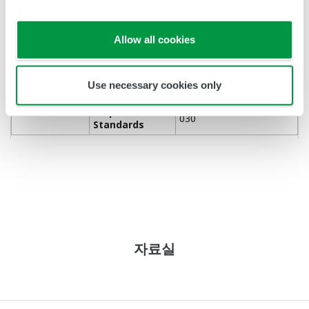
compliance
Standards
EN61010-2-030,
Statement
EN62311
Allow all cookies
Regulation
Conformity of
• FCC Approval
the Wireless
• IC Approval
Module
Use necessary cookies only
Safety
EN61010-1, EN61010-2-
Requirement
030
Standards
자료실