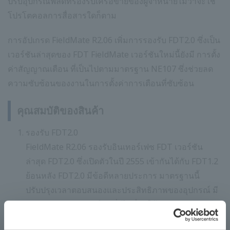
ปรับอุปกรณ์ฟิลด์ที่รองรับเครือข่ายของผู้จำหน่ายไม่ว่าจะใช้
โปรโตคอลการสื่อสารใดก็ตาม
การอัปเกรด FieldMate R2.06 เพิ่มการรองรับ FDT2.0 ซึ่งเป็น
เวอร์ชันล่าสุดของ FDT FieldMate เวอร์ชันใหม่นี้ยังมี การตั้ง
ค่าสัญญาณเตือน ที่เป็นไปตามมาตรฐาน NE107 ซึ่งช่วยลด
ความซับซ้อนของงานในการตั้งค่าการเตือนที่ซับซ้อน
คุณสมบัติของสินค้า
รองรับ FDT2.0
FieldMate R2.06 รองรับอินเทอร์เฟซ FDT เวอร์ชัน
ล่าสุด FDT2.0 ซึ่งเปิดตัวในปี 2555 เข้ากันได้กับ FDT1.2
ย้อนหลัง FDT2.0 มีข้อดีหลายประการ มาตรฐานนี้
ปรับปรุงเวลาตอบสนองและประสิทธิภาพของอุปกรณ์ มี
ส่วนประกอบของฟังก์ชันทั่วไปที่ทำให้การพัฒนา
ซอฟต์แวร์ที่รองรับ FDT2.0 มีประสิทธิภาพมากขึ้น ด้วย