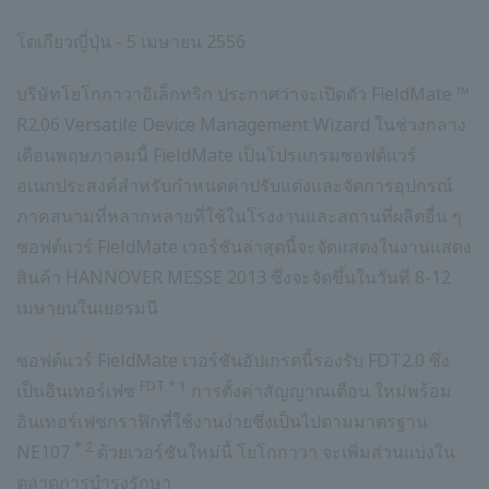
โตเกียวญี่ปุ่น - 5 เมษายน 2556
บริษัทโยโกกาวาอิเล็กทริก ประกาศว่าจะเปิดตัว FieldMate ™
R2.06 Versatile Device Management Wizard ในช่วงกลาง
เดือนพฤษภาคมนี้ FieldMate เป็นโปรแกรมซอฟต์แวร์
อเนกประสงค์สำหรับกำหนดค่าปรับแต่งและจัดการอุปกรณ์
ภาคสนามที่หลากหลายที่ใช้ในโรงงานและสถานที่ผลิตอื่น ๆ
ซอฟต์แวร์ FieldMate เวอร์ชันล่าสุดนี้จะจัดแสดงในงานแสดง
สินค้า HANNOVER MESSE 2013 ซึ่งจะจัดขึ้นในวันที่ 8-12
เมษายนในเยอรมนี
ซอฟต์แวร์ FieldMate เวอร์ชันอัปเกรดนี้รองรับ FDT2.0 ซึ่ง
FDT * 1
เป็นอินเทอร์เฟซ
การตั้งค่าสัญญาณเตือน ใหม่พร้อม
อินเทอร์เฟซกราฟิกที่ใช้งานง่ายซึ่งเป็นไปตามมาตรฐาน
* 2
NE107
ด้วยเวอร์ชันใหม่นี้ โยโกกาวา จะเพิ่มส่วนแบ่งใน
ตลาดการบำรุงรักษา