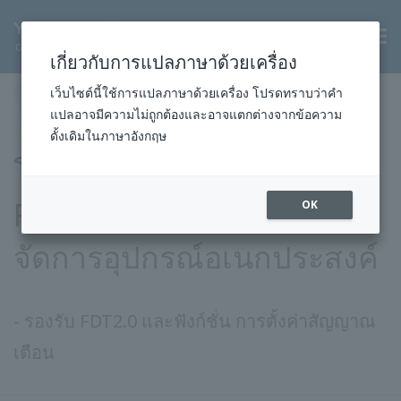
TH
เกี่ยวกับการแปลภาษาด้วยเครื่อง
หน้าแรก
ข่าวสารและกิจกรรม
ข่าวประชาสัมพันธ์
เว็บไซต์นี้ใช้การแปลภาษาด้วยเครื่อง โปรดทราบว่าคำ
แปลอาจมีความไม่ถูกต้องและอาจแตกต่างจากข้อความ
2013
โซลูชั่นและผลิตภัณฑ์
5 เม.ย. 2556
ดั้งเดิมในภาษาอังกฤษ
โยโกกาวา เปิดตัว
FieldMate R2.06 ตัวช่วย
OK
จัดการอุปกรณ์อเนกประสงค์
- รองรับ FDT2.0 และฟังก์ชั่น การตั้งค่าสัญญาณ
เตือน