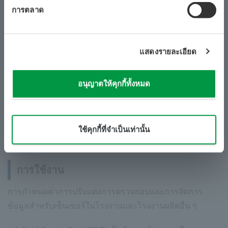
การตั้งค่าสัญญาณเตือน ใหม่ที่มาพร้อมกับ FieldMate
การตลาด
R2.06 จะจัดระเบียบข้อมูลการเตือนโดยอัตโนมัติตาม
มาตรฐาน NE107 ทำให้งานในการตั้งค่าเหล่านี้ง่ายขึ้น
อินเทอร์เฟซแบบกราฟิกที่ใช้งานง่ายช่วยอำนวยความ
แสดงรายละเอียด
สะดวกในกระบวนการนี้
อนุญาตให้คุกกี้ทั้งหมด
ตลาดเป้าหมายหลัก
​ ​
​ ​
การบำรุงรักษาสิ่งอำนวยความสะดวกในอุตสาหกรรม
กระบวนการเช่นน้ำมันปิโตรเคมีเคมีภัณฑ์เยื่อและกระดาษยา
ใช้คุกกี้ที่จำเป็นเท่านั้น
อาหารและเครื่องดื่มเหล็กและเหล็กกล้า
การใช้งาน
การกำหนดค่าการปรับแต่งการตรวจสอบและการจัดการ
ข้อมูลสำหรับเซ็นเซอร์ในโรงงานและโรงงานผลิตอื่น ๆ