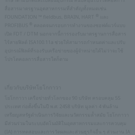
รักษาตามปกติและเปลี่ยนอุปกรณ์ สนับสนุนโปรโตคอลการ
สื่อสารมาตรฐานอุตสาหกรรมที่สำคัญทั้งหมดเช่น
®
FOUNDATION ™ fieldbus, BRAIN, HART
และ
®
PROFIBUS
ตลอดจนกรอบการทำงานของซอฟต์แวร์แบบ
เปิด FDT / DTM นอกจากนี้การรองรับมาตรฐานการสื่อสาร
ไร้สายฟิลด์ ISA100.11a ช่วยให้สามารถกำหนดค่าและปรับ
อุปกรณ์ฟิลด์ที่รองรับเครือข่ายของผู้จำหน่ายได้ไม่ว่าจะใช้
โปรโตคอลการสื่อสารใดก็ตาม
เกี่ยวกับบริษัทโยโกกาวา
โยโกกาวา เครือข่ายทั่วโลกของ 90 บริษัท ครอบคลุม 55
ประเทศ ก่อตั้งขึ้นในปี พ.ศ. 2458 บริษัท มูลค่า 4 พันล้าน
เหรียญสหรัฐดำเนินการวิจัยและนวัตกรรมล้ำสมัย โยโกกาวา
มีส่วนร่วมในระบบอัตโนมัติในอุตสาหกรรมและการควบคุม
(IA) การทดสอบและการวัดผลและส่วนธุรกิจอื่น ๆ ส่วนงาน IA