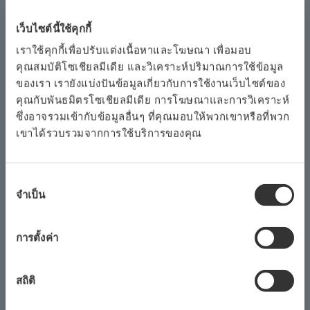
FieldMate R2.06 ซอฟต์แวร์แอ็พพลิเคชันเฟรม FDT
สำหรับกำหนดค่า / ปรับการตั้งค่าอุปกรณ์และไดรเวอร์
เว็บไซต์นี้ใช้คุกกี้
อุปกรณ์ DTM ได้รับการแก้ไขเพื่อรองรับ FDT2.0 ครั้ง
เราใช้คุกกี้เพื่อปรับแต่งเนื้อหาและโฆษณา เพื่อมอบ
แรกในอุตสาหกรรมไดรเวอร์ DTM ที่เข้ากันได้กับ
คุณสมบัติโซเชียลมีเดีย และวิเคราะห์ปริมาณการใช้ข้อมูล
FDT2.0 เหล่านี้มีไว้สำหรับ โยโกกาวา สำคัญสองชุด
ของเรา เรายังแบ่งปันข้อมูลเกี่ยวกับการใช้งานเว็บไซต์ของ
ได้แก่ DPharp EJA-E และ DPharp EJX เครื่องส่ง
คุณกับพันธมิตรโซเชียลมีเดีย การโฆษณาและการวิเคราะห์
ซึ่งอาจรวมเข้ากับข้อมูลอื่นๆ ที่คุณมอบให้พวกเขาหรือที่พวก
สัญญาณความดันและความดัน โยโกกาวา วางแผนที่จะ
เขาได้รวบรวมจากการใช้บริการของคุณ
พัฒนา DTM ที่สอดคล้องกับ FDT2.0 สำหรับผลิตภัณฑ์
โยโกกาวา
การ
ฟังก์ชั่น การตั้งค่าสัญญาณเตือน ใช้งานง่าย
จำเป็น
เลือก
เซนเซอร์จะสร้างข้อมูลการเตือนภัยจำนวนมากซึ่งต้อง
ความ
จัดหมวดหมู่จัดระเบียบและส่งไปยังผู้ปฏิบัติงานและเจ้า
ยินยอม
การตั้งค่า
หน้าที่ซ่อมบำรุงโดยทันทีเพื่อให้สามารถตอบสนองต่อ
สภาวะผิดปกติที่เกิดขึ้นในโรงงานได้อย่างรวดเร็ว ตาม
สถิติ
ปกติแล้วต้องมีการตั้งค่าต่างๆสำหรับการเตือนภัยแต่ละ
ประเภทซึ่งอาจเป็นกระบวนการที่ซับซ้อนและยุ่งยากมาก