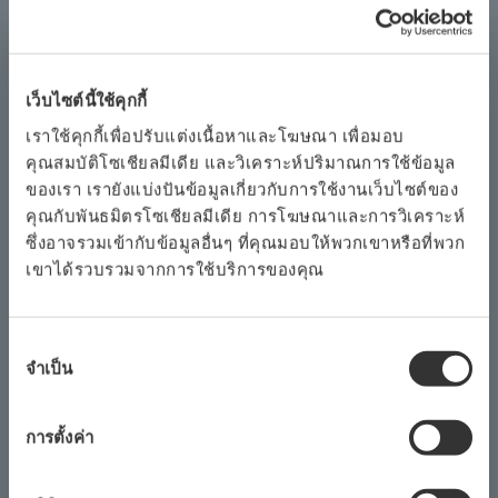
The new ProSafe-RS is also compatible with the
ring topology, in which devices are connected to
each other in the shape of a ring. This feature
เว็บไซต์นี้ใช้คุกกี้
affords our customers greater flexibility when
เราใช้คุกกี้เพื่อปรับแต่งเนื้อหาและโฆษณา เพื่อมอบ
configuring their systems.
คุณสมบัติโซเชียลมีเดีย และวิเคราะห์ปริมาณการใช้ข้อมูล
Improved cybersecurity
ของเรา เรายังแบ่งปันข้อมูลเกี่ยวกับการใช้งานเว็บไซต์ของ
คุณกับพันธมิตรโซเชียลมีเดีย การโฆษณาและการวิเคราะห์
As a result of enhancements made to the ProSafe-
ซึ่งอาจรวมเข้ากับข้อมูลอื่นๆ ที่คุณมอบให้พวกเขาหรือที่พวก
RS engineering station's software security
เขาได้รวบรวมจากการใช้บริการของคุณ
®
functions and changes to the Windows
security
settings, users can now set their systems to a
higher security level. This latest ProSafe-RS
การ
จำเป็น
เลือก
release also supports a Windows function that
ความ
enables the centralized management of security
ยินยอม
การตั้งค่า
settings. With this feature, users can apply the
same security settings to multiple monitoring and