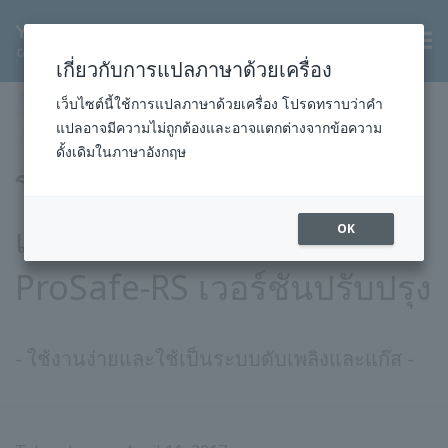
TH
เกี่ยวกับการแปลภาษาด้วยเครื่อง
หน้าแรก
ข่าวสารและกิจกรรม
ข่าวประชาสัมพันธ์
เว็บไซต์นี้ใช้การแปลภาษาด้วยเครื่อง โปรดทราบว่าคำ
แปลอาจมีความไม่ถูกต้องและอาจแตกต่างจากข้อความ
2017
โซลูชั่นและผลิตภัณฑ์
11 เม.ย. 2017
ดั้งเดิมในภาษาอังกฤษ
โยโกกาวา เปิดตัวระบบ
เครื่องมือวัดความปลอดภัย
OK
ProSafe-RS เวอร์ชันปรับปรุง
- ใช้งานง่ายและใช้เป็นระบบดับเพลิงและแก๊ส -