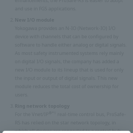
enhancements, the ProSafe-RS is easier to adopt
and use in FGS applications.
New I/O module
Yokogawa provides an N-IO (Network-IO) I/O
device with channels that can be configured by
software to handle either analog or digital signals.
As most safety instrumented systems rely mainly
on digital I/O signals, the company has added a
new I/O module to its lineup that is used for only
the input or output of digital signals. This new
module reduces the total cost of ownership for
users.
Ring network topology
®
*1
For the Vnet/IP
real-time control bus, ProSafe-
RS has relied on the star network topology, in
which all devices are connected to a central hub.