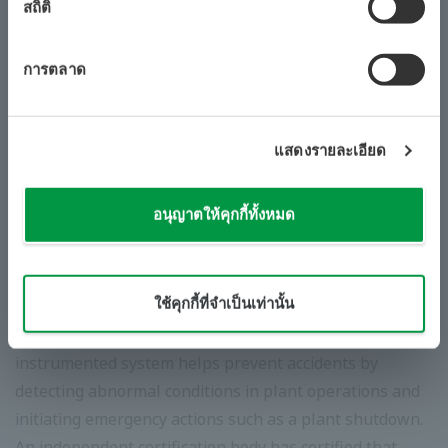
operation PCs, thus greatly improving plant
สถิติ
security.
การตลาด
ตลาดเป้าหมายหลักและการใช้งาน
For use in emergency shutdown systems (ESD), burner
แสดงรายละเอียด
management systems (BMS), and fire and gas systems
(FGS) in process industries such as oil, natural gas,
petrochemicals, chemicals, pharmaceuticals, electric
อนุญาตให้คุกกี้ทั้งหมด
power, and iron and steel
​ ​
​ ​
เกี่ยวกับ ProSafe-RS
ใช้คุกกี้ที่จำเป็นเท่านั้น
Released in February 2005, the ProSafe-RS safety
instrumented system helps prevent accidents by
detecting abnormal conditions in plant operations and
initiating emergency actions such as a plant shutdown.
An independent certification body has certified that