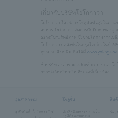
เกี่ยวกับบริษัทโยโกกาวา
โยโกกาวา ให้บริการโซลูชั่นขั้นสูงในด้า
อาหาร โยโกกาวา จัดการกับปัญหาของลูกค้าเ
อย่างมีประสิทธิภาพ ซึ่งช่วยให้สามารถเป
โยโกกาวา ก่อตั้งขึ้นในกรุงโตเกียวในปี 24
ดูรายละเอียดเพิ่มเติมได้ที่
www.yokogawa
ชื่อบริษัท องค์กร ผลิตภัณฑ์ บริการ และโล
กาวาอิเล็กทริก หรือเจ้าของที่เกี่ยวข้อง
อุตสาหกรรม
โซลูชั่น
สินค
ธุรกิจต้นน้ำน้ำมันและก๊าซ
ประสิทธิผลและความเป็น
ข้อมู
อยู่ที่ดีของพนักงาน