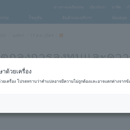
ข่าวสารและกิจกรรม
เกี่ยวกับเรา
อาชีพ
เว
กรรม
โซลูชั่น
สินค้าและบริการ
ห้องสมุด
021
องค์กร
17 ส.ค. 2564
ตกลงการลงทุนและความร
าด้วยเครื่อง
ด้วยเครื่อง โปรดทราบว่าคำแปลอาจมีความไม่ถูกต้องและอาจแตกต่างจากข้
ยวของโลกที่สามารถตรวจสอบปฏิกิริยาโพลีเมอไรเซชั