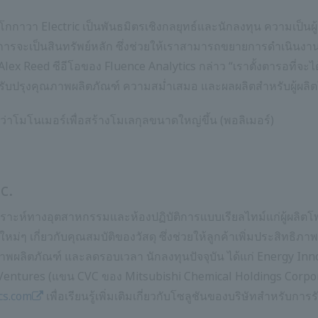
ม โยโกกาวา Electric เป็นพันธมิตรเชิงกลยุทธ์และนักลงทุน ความเป
จะเป็นสินทรัพย์หลัก ซึ่งช่วยให้เราสามารถขยายการดำเนินง
ex Reed ซีอีโอของ Fluence Analytics กล่าว “เราตั้งตารอที่จะ
บปรุงคุณภาพผลิตภัณฑ์ ความสม่ำเสมอ และผลผลิตสำหรับผู้ผลิตโ
่าโมโนเมอร์เพื่อสร้างโมเลกุลขนาดใหญ่ขึ้น (พอลิเมอร์)
c.
าะห์ทางอุตสาหกรรมและห้องปฏิบัติการแบบเรียลไทม์แก่ผู้ผลิตโพลี
กใหม่ๆ เกี่ยวกับคุณสมบัติของวัสดุ ซึ่งช่วยให้ลูกค้าเพิ่มประสิ
ภาพผลิตภัณฑ์ และลดรอบเวลา นักลงทุนปัจจุบัน ได้แก่ Energy Inno
entures (แขน CVC ของ Mitsubishi Chemical Holdings Corpor
cs.com
เพื่อเรียนรู้เพิ่มเติมเกี่ยวกับโซลูชันของบริษัทสำหรับกา