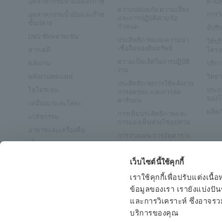
อุตสาหกรรมน้ำมันและก๊าซ
ควบค
ความปลอดภัย ความเสี่ยง
อุตสาหกรรมน้ำมันและก๊าซ
การว
และการปฏิบัติตามข้อ
ขั้นปลาย
กำหนด
ที่ปร
LNG ซัพพลายเชน
ประสิทธิภาพและความน่า
ให้บ
เชื่อถือของสินทรัพย์
สารเคมี
โครง
ความเป็นเลิศในการปฏิบัติ
พลังงาน
บริกา
งาน
พลังงานทดแทน
วิทยา
ประสิทธิภาพการใช้พลังงาน
ไฮโดรเจน
ประกา
การลดขยะ และการลด
ของโ
คาร์บอน
เหมืองแร่และโลหะ
ผลิตภ
การเพิ่มประสิทธิภาพและ
เภสัชกรรม
การมองเห็นห่วงโซ่อุปทาน
อาหารและเครื่องดื่ม
การวางแผน การจัดตาราง
เยื่อกระดาษและกระดาษ
การผลิต และการเพิ่ม
ประสิทธิภาพ
เหล็กและเหล็กกล้า
เว็บไซต์นี้ใช้คุกกี้
โซลูชันการจัดการคาร์บอน
น้ำดีและน้ำเสีย
เราใช้คุกกี้เพื่อปรับแต่ง
การผลิตแบตเตอรี่
ข้อมูลของเรา เรายังแบ่งปั
สารกึ่งตัวนำ
และการวิเคราะห์ ซึ่งอาจรว
ช่องว่าง
บริการของคุณ