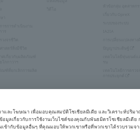
ุม
แหล่งข้อมูล
หัวข้อกลุ่ม อุตสาหก
ัด
วิดีโอ
เกี่ยวกับ OpreX
ึกษา
ระบบของระบบ
ริการการดำเนินงาน
การ
IA2IA
รวงจรชีวิต
การเปลี่ยนแปลงทางดิ
ศาสตร์สิ่งมีชีวิต
ปัญญาประดิษฐ์
ศเกี่ยวกับผลิตภัณฑ์
เทคโนโลยีหุ่นยนต์
ยโกกาวาฯ
รน
ัณฑ์ที่ยกเลิกการผลิต
เทคโนโลยีการตรวจ
การประยุกต์
เนื้อหาและโฆษณา เพื่อมอบคุณสมบัติโซเชียลมีเดีย และวิเคราะห์ปริม
นข้อมูลเกี่ยวกับการใช้งานเว็บไซต์ของคุณกับพันธมิตรโซเชียลมีเด
มเข้ากับข้อมูลอื่นๆ ที่คุณมอบให้พวกเขาหรือที่พวกเขาได้รวบรวมจ