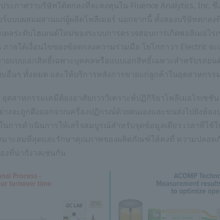
ระกาศว่าบริษัทได้ตกลงที่จะลงทุนใน Fluence Analytics, Inc. ซึ่ง
์แบบผสมผสานแก่ผู้ผลิตโพลีเมอร์ นอกจากนี้ ทั้งสองบริษัทตกลงที่
ดลระดับไฮเอนด์ใหม่ของระบบการตรวจสอบการเกิดพอลิเมอไรเซช
 ภายใต้เงื่อนไขของข้อตกลงความร่วมมือ โยโกกาวา Electric จะเริ
ารขายแบบเอกสิทธิ์เฉพาะบุคคลหรือแบบเอกสิทธิ์เฉพาะสำหรับรถยนต์ร
อื่นๆ ทั้งหมด และให้บริการหลังการขายแก่ลูกค้าในอุตสาหกรรม
ต อุตสาหกรรมเคมีต้องอาศัยการวิเคราะห์ปฏิกิริยาโพลีเมอไรเซชั
งจะถูกดึงออกจากเครื่องปฏิกรณ์ด้วยตนเองและขนส่งไปยังห้องปฏิบ
งในการดำเนินการให้เสร็จสมบูรณ์สำหรับจุดข้อมูลเดียว เวลาที่
หมาะสมที่สุดและรักษาคุณภาพของผลิตภัณฑ์ให้คงที่ ความปลอดภั
งที่น่ากังวลเช่นกัน