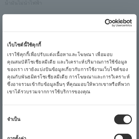
น้ำมันไม่นำไฟฟ้า
การใช้งานการนำไฟฟ้าครอบคลุมหลากหลายตั้งแต่น้ำ
-7
บริสุทธิ์ที่น้อยกว่า 1x10
S / cm ไปจนถึงสารละลายเข้มข้นที่
มีค่ามากกว่า 1 S / cm ตัวอย่างการใช้งานดังกล่าว ได้แก่
WIFI, น้ำ demineralizer, น้ำ RO, ความเข้มข้นเปอร์เซ็นต์,
เว็บไซต์นี้ใช้คุกกี้
การระเบิดของหม้อไอน้ำและ TDS
เราใช้คุกกี้เพื่อปรับแต่งเนื้อหาและโฆษณา เพื่อมอบ
คุณสมบัติโซเชียลมีเดีย และวิเคราะห์ปริมาณการใช้ข้อมูล
โดยทั่วไปการวัดค่าการนำไฟฟ้าเป็นวิธีที่รวดเร็วและราคาไม่
ของเรา เรายังแบ่งปันข้อมูลเกี่ยวกับการใช้งานเว็บไซต์ของ
แพงในการกำหนดความแรงไอออนิกของสารละลาย การนำ
คุณกับพันธมิตรโซเชียลมีเดีย การโฆษณาและการวิเคราะห์
ไฟฟ้าใช้เพื่อวัด
ความบริสุทธิ์ของน้ำ
หรือ
ความเข้มข้นของ
ซึ่งอาจรวมเข้ากับข้อมูลอื่นๆ ที่คุณมอบให้พวกเขาหรือที่พวก
เขาได้รวบรวมจากการใช้บริการของคุณ
สารเคมีที่แตกตัวเป็นไอออน
ในน้ำ เป็นเทคนิคที่ไม่เฉพาะ
เจาะจง
ไม่สามารถแยกความแตกต่าง
ระหว่างไอออน
ประเภทต่างๆได้ทำให้การอ่านเป็น
สัดส่วนกับผลรวมของ
การ
ไอออนทั้งหมดที่มีอยู่
จำเป็น
เลือก
ความ
ความแม่นยำของการวัดได้รับผลกระทบอย่างมากจากการ
ยินยอม
การตั้งค่า