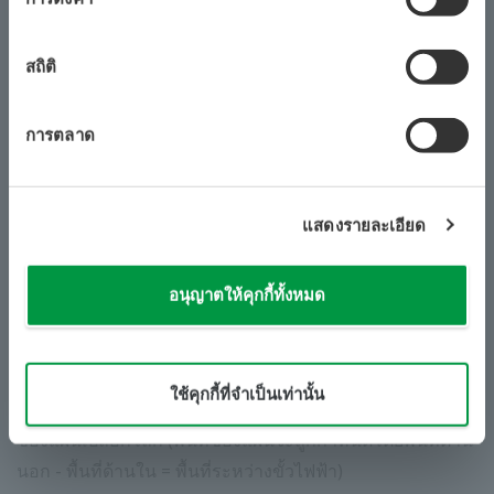
เปลี่ยนแปลงของอุณหภูมิ ผลกระทบจากโพลาไรเซชันที่พื้นผิว
ของอิเล็กโทรดสัมผัส ความจุของสายเคเบิล เป็นต้น
สถิติ
โยโกกาวา ได้ออกแบบเซ็นเซอร์และเครื่องมือวัดความ
การตลาด
แม่นยำสูงครบวงจร เพื่อรองรับการวัดเหล่านี้ แม้ในสภาวะที่
รุนแรง
แสดงรายละเอียด
"
ค่าคงที่ของเซลล์"
คืออะไร และทำไมเราจึงต้องให้
ความสำคัญกับมัน?
อนุญาตให้คุกกี้ทั้งหมด
ค่าคงที่ของเซลล์คือค่าทางคณิตศาสตร์สำหรับ "ตัวคูณ" ที่ใช้
​ ​
​ ​
กำหนดช่วงการวัดของเซ็นเซอร์ ค่าทางคณิตศาสตร์นี้กำหนด
โดยการออกแบบทางเรขาคณิตของเซลล์ คำนวณโดยการ
ใช้คุกกี้ที่จำเป็นเท่านั้น
หารระยะทาง (ความยาว) ระหว่างแผ่นวัดทั้งสองด้วยพื้นที่
ของแผ่นเปลือกโลก (พื้นที่ของแผ่นจะถูกกำหนดโดยพื้นที่ด้าน
นอก - พื้นที่ด้านใน = พื้นที่ระหว่างขั้วไฟฟ้า)