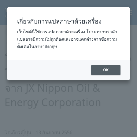
TH
เกี่ยวกับการแปลภาษาด้วยเครื่อง
หน้าแรก
ข่าวสารและกิจกรรม
ข่าวประชาสัมพันธ์
เว็บไซต์นี้ใช้การแปลภาษาด้วยเครื่อง โปรดทราบว่าคำ
แปลอาจมีความไม่ถูกต้องและอาจแตกต่างจากข้อความ
2013
โครงการ
13 ก.ย. 2013
ดั้งเดิมในภาษาอังกฤษ
โยโกกาวา ชนะสัญญา FEED
โรงกลั่นน้ำมัน Mizushima
OK
จาก JX Nippon Oil &
Energy Corporation
โตเกียวญี่ปุ่น - 13 กันยายน 2556