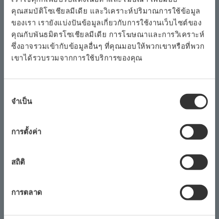
คุณสมบัติโซเชียลมีเดีย และวิเคราะห์ปริมาณการใช้ข้อมูล
ในระหว่างขั้นตอนการวางแผนของโครงการนี้ โยโกกาวา ได้
ของเรา เรายังแบ่งปันข้อมูลเกี่ยวกับการใช้งานเว็บไซต์ของ
คุณกับพันธมิตรโซเชียลมีเดีย การโฆษณาและการวิเคราะห์
ทำการศึกษาความเป็นไปได้ของระบบควบคุม เมื่อลงนามใน
ซึ่งอาจรวมเข้ากับข้อมูลอื่นๆ ที่คุณมอบให้พวกเขาหรือที่พวก
สัญญา โยโกกาวา จะจัดทำแผนแม่บทเพื่อแนะนำ CENTUM
เขาได้รวบรวมจากการใช้บริการของคุณ
®
VP ซึ่งจะรวมฟังก์ชันการตรวจสอบและควบคุมสำหรับ
หน่วยต่างๆทั่วทั้งโรงกลั่นซึ่งอยู่ในระบบควบคุมหลายระบบ
®
แผนแม่บทนี้จะกล่าวถึงการเปิดตัว ProSafe
-RS ซึ่งเป็น
การ
จำเป็น
เลือก
ระบบเครื่องมือด้านความปลอดภัยเพื่อรับรองความปลอดภัย
ความ
ของกระบวนการทั่วทั้งโรงกลั่น
ยินยอม
การตั้งค่า
โยโกกาวา จะเสนอโซลูชันให้กับ JXE เช่นแพ็คเกจซอฟต์แวร์
สำหรับการตรวจสอบระยะไกลและการวินิจฉัยทางออนไลน์ที่
สถิติ
ปรับปรุงประสิทธิภาพการบำรุงรักษาโซลูชันไร้สายภาคสนาม
ที่ช่วยให้สามารถติดตั้งเครื่องมือวัดในสถานที่ที่ติดตั้งได้ยาก
การตลาด
ก่อนหน้านี้ห้องควบคุมขั้นสูงพร้อมการออกแบบที่เพิ่ม
ประสิทธิภาพการทำงานและ การเปิดเผยข้อมูลและระบบการ