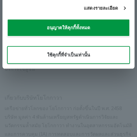
ฝึกอบรมผู้ปฏิบัติงาน โซลูชันเหล่านี้สามารถเพิ่มความ
แสดงรายละเอียด
ปลอดภัยและเสถียรภาพในการปฏิบัติงาน
นอกเหนือจากการช่วย บริษัท พลังงานและวัสดุของญี่ปุ่นใน
อนุญาตให้คุกกี้ทั้งหมด
การปรับปรุงประสิทธิภาพการผลิตและความปลอดภัยในการ
​ ​
​ ​
ปฏิบัติงานแล้ว โยโกกาวา ยังมีโซลูชันมูลค่าเพิ่มสูงต่างๆที่จะ
ช่วยให้พวกเขาใช้ประโยชน์จากสิ่งอำนวยความสะดวกที่มีอยู่
ใช้คุกกี้ที่จำเป็นเท่านั้น
ได้ โยโกกาวา เชื่อว่าแนวทางนี้จะนำไปสู่การขยายธุรกิจ
บริการโซลูชั่น
เกี่ยวกับบริษัทโยโกกาวา
เครือข่ายทั่วโลกของ โยโกกาวา ก่อตั้งขึ้นในปี พ.ศ. 2458
บริษัท มูลค่า 4 พันล้านเหรียญสหรัฐดำเนินการวิจัยและ
นวัตกรรมล้ำสมัย โยโกกาวา ทำงานในอุตสาหกรรมอัตโนมัติ
และการควบคุม (IA) การทดสอบและการวัดผลและส่วนธุรกิจ