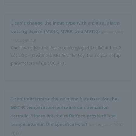
จ่ายไฟ ...
ด้วยตัวปรับสัญญาณควบคุม UZ007 หากกำลังขับของวงจรสวิต
เว็บไซต์นี้ใช้คุกกี้
ชิ่งปิดอยู่จะเกิดอะไรขึ้นกับการทำงานของสวิตชิ่ง
(
ns-FAQ-juxta-
เราใช้คุกกี้เพื่อปรับแต่งเนื้อหาและโฆษณา เพื่อมอบ
11070-spec
)
คุณสมบัติโซเชียลมีเดีย และวิเคราะห์ปริมาณการใช้ข้อมูล
มันถือด้านสวิตชิ่งทันทีก่อนที่เครื่องจะดับลง
ของเรา เรายังแบ่งปันข้อมูลเกี่ยวกับการใช้งานเว็บไซต์ของ
คุณกับพันธมิตรโซเชียลมีเดีย การโฆษณาและการวิเคราะห์
ซึ่งอาจรวมเข้ากับข้อมูลอื่นๆ ที่คุณมอบให้พวกเขาหรือที่พวก
เขาได้รวบรวมจากการใช้บริการของคุณ
ใช้สกรูตัวไหนสำหรับ "ขั้วต่อ ML2 RS232C" สกรูนิ้วหรือเกลียว
สกรูเมตริก
(
ns-FAQ-juxta-11072-spec
)
การ
สกรูนิ้ว
จำเป็น
เลือก
ความ
ยินยอม
การตั้งค่า