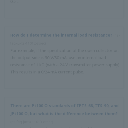
ฉันควรใช้การตั้งค่าความถี่ใดในตัวแปลงพัลส์อะนาล็อกเมื่อฉัน
ต้องการส่งสัญญาณพัลส์อินทิกรัลที่0.01㎥ / P โดยใช้มิเตอร์วัด
อัตรา100㎥ / H
(
ns-faq-juxta-11016-spec
)
100 × 1000/10 / H = 10,000 / 3600 Hz = 2.778 Hz (เลขนัย
สำคัญ 4 หลัก)
ความเร็วในการตอบสนอง ** ms (10-90%) หมายถึงอะไร?
(
ns-
FAQ-juxta-11019- อื่น ๆ
)
หมายถึงเวลาจนกว่าเอาต์พุตจะถึง 63% เมื่อใช้อินพุตใน 10 Ω
90% ขั้นตอน
อาจมีการตอบสนอง 63% หรือ 90% ขึ้นอยู่กับผู้ผลิต แต่ฉันควร