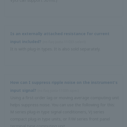
เอาต์พุตปัจจุบันฉันจะจัดการกับการประมวลผลเทอร์มินัลได้
อย่างไร?
(
ns-FAQ-juxta-11052- เชื่อมต่อ
)
สั้นพร้อมตัวต้านทาน 250 Ω (กำลังไฟ 0.25 W หรือมากกว่า)
หากคุณไม่มีตัวต้านทานสั้น ๆ ก็ใช้ได้
ไม่มีเอาต์พุตที่มีตัวแยก ฉันควรทำอย่างไรดี?
(
ns-faq-juxta-11055-
connect
)
ตรวจสอบสายไฟ ตรวจสอบว่าแรงดันไฟฟ้าตรงตามข้อกำหนด
หรือไม่ ตรวจสอบขั้วของสายไฟอินพุต ใช้เครื่องทดสอบเพื่อวัด
แรงดันขั้วอินพุต สำหรับข้อมูลจำเพาะการป้อนข้อมูลปัจจุบัน
ตรวจสอบว่าการเข้าถึง ...
เว็บไซต์สมาชิกพอร์ทัลลูกค้า
ไม่มีการส่งออกจากตัวแทนจำหน่าย ฉันควรทำอย่างไรดี?
(
ns-faq-