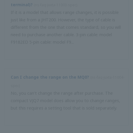
ความต้านทานโหลดภายในของอินพุตพัลส์คืออะไร?
(
ns-FAQ-
juxta-11011-spec
)
คุณระบุสำหรับอินพุตพัลส์ปัจจุบัน ความต้านทานที่คุณระบุขึ้น
อยู่กับข้อมูลจำเพาะของเครื่องส่งสัญญาณ (ส่วนใหญ่เป็นกระแส
ไฟฟ้าที่กำหนดของตัวสะสมเปิด) ความต้านทานโหลดภายในคือ
200 Ω, 500 Ωและ 1 kΩและ 0.5 ...
ฉันจะตรวจสอบความต้านทานโหลดภายในได้อย่างไร?
(
ns-faq-
juxta-11012-spec
)
ตัวอย่างเช่นหากข้อกำหนดของ open collector ที่ด้านเอาต์พุต
คือ 30 V / 30 mA ให้ใช้ความต้านทานโหลดภายใน 1 kΩ
(พร้อมแหล่งจ่ายไฟ 24 V ของเครื่องส่งสัญญาณ) ส่งผลให้กระ