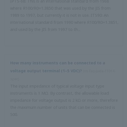
เปรียบเทียบสิ่งเหล่านี้อย่างไร?
(
ns-FAQ-juxta-11020- อื่น ๆ
)
เวลาตอบสนอง 90% เทียบเท่ากับ 2.3 เท่าของระยะเวลาตอบ
สนอง 63%
"ค่าคงที่ของเวลา" หมายถึงอะไร?
(
ns-faq-juxta-11021- ระยะ
)
ในกรณีของเครื่องปรับอากาศค่าคงที่ของเวลาจะสะท้อนถึง
ความเร็วในการตอบสนอง ในแง่ของฟังก์ชันการถ่ายโอนจะ
แสดงเป็น OUT = INΩ (1-e EXP (-t / T)) OUT: output, IN:
input, e: natural log, T: time constant, t: elapsed time เมื่อ
เวลาที่ผ่านไป ...
เมื่อสั่งซื้อเครื่องปรับสภาพตัวต้านทานแบบสไลด์ในรุ่นที่มีความ