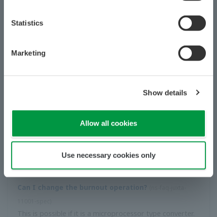
3 พิน: รุ่น F9182ED สาย 5 พิน: รุ่น F9 ...
ฉันสามารถเปลี่ยนช่วงบน MQ0 ได้หรือไม่
(
ns-FAQ-juxta-11004-
spec
)
ไม่คุณไม่สามารถเปลี่ยนช่วงหลังจากซื้อได้ รุ่น VJQ7 ขนาด
กะทัดรัดช่วยให้คุณเปลี่ยนช่วงได้ แต่ต้องใช้เครื่องมือการตั้ง
ค่าที่แยกจำหน่าย
ฉันจะเปลี่ยนการตั้งค่าได้อย่างไร?
(
ns-FAQ-juxta-11006- การตั้งค่า
)
ด้วยการใช้เครื่องมือการตั้งค่าต่อไปนี้คุณสามารถเปลี่ยนการตั้ง
ค่าที่แสดงในคู่มือผู้ใช้ที่มาพร้อมกับครีมนวดผม แฮนดี้เทอร์มินัล
JHT-100 และ JHT-200 BRAIN เทอร์มินัล BT200 (ต้องใช้สาย