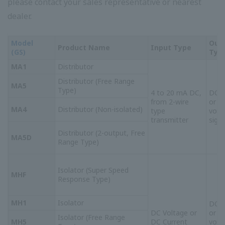
ตัวแปลงอัตรา
สัมผัส
MP4 [หมายเหตุ]
ชีพจร
ติดต่อ Pulse,
Voltage Pulse
หรือ Current
Pulse
แรงดัน
ตัวแปลงพัลส์เป็น
ไฟฟ้ากระแส
MQ2 [หมายเหตุ]
แอนะล็อก
ตรงหรือ
(ประเภทช่วงฟรี)
กระแสตรง
ตัวสะสม
แรงดัน
แบบเปิดหรือ
ตัวแปลงอนาล็อก
MQ0 [หมายเหตุ]
ไฟฟ้ากระแสตรง
สวิตช์ AC
เป็นพัลส์
หรือกระแสตรง
แบบไม่
สัมผัส
ตัวแปลง CT
กระแสไฟ AC
MB1
(RMS)
จาก CT
แรงดัน