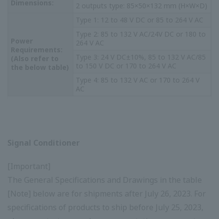
MU5
สากล (ประเภท
ช่วงฟรี)
สัญญาณ
เทอร์โมคัปเปิล
กระแสไฟ
RTD สัญญาณ
ตัวแปลงอุณหภูมิ
ตรงหรือแรง
mV DC
สากล (2
ดันไฟตรง
MU5D
เอาต์พุต, ประเภท
ช่วงอิสระ)
ตัวแปลงโพเทนชิ
MS5
ออมิเตอร์
การเปลี่ยนแปลง
(ประเภทช่วงฟรี)
สัญญาณ
ความต้านทาน
กระแสไฟ
ของโพเทนชิออ
ตัวแปลงโพเทนชิ
ตรงหรือแรง
มิเตอร์ (ชนิด 3
โอมิเตอร์ (2
ดันไฟตรง
MS5D
สาย)
เอาต์พุต, ชนิด
ช่วงอิสระ)
MP1 [หมายเหตุ]
Pulse Repeater
ตัวสะสม
แบบเปิดหรือ
สวิตช์ AC
แบบไม่