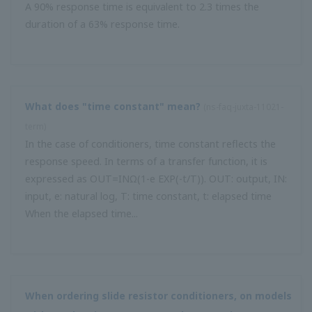
มีความต้านทานต่อภายนอกสำหรับอินพุตปัจจุบันหรือไม่?
(
ns-faq-
juxta-11033-select
)
เป็นประเภทปลั๊กอิน นอกจากนี้ยังจำหน่ายแยกต่างหาก
ฉันจะระงับเสียงกระเพื่อมของสัญญาณอินพุตของเครื่องมือได้
อย่างไร?
(
ns-faq-juxta-11035-spec
)
การใช้หน่วยประมวลผลความล่าช้าอันดับหนึ่งหรือค่าเฉลี่ย
เคลื่อนที่ช่วยลดเสียงรบกวน คุณสามารถใช้สิ่งต่อไปนี้สำหรับสิ่ง
นี้: ตัวปรับสัญญาณประเภทปลั๊กอิน M ซีรีส์, ยูนิตประเภทปลั๊กอิน
ขนาดกะทัดรัดซีรีส์ VJ หรือยูนิตคอมพิวเตอร์ประเภทเทอร์มินัลที่
แผงด้านหน้าซีรีส์ F / W ...