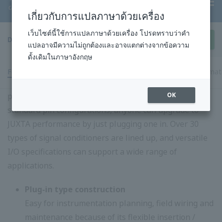
คุณ
แบบอย่าง
ประเภท
ชื่อผลิตภัณฑ์
ประเภทอินพุต
(จีเอส)
เอาต์พุต
MA1
ผู้จัดจำหน่าย
ผู้จัดจำหน่าย
MA5
(แบบฟรีเรนจ์)
สัญญาณ
4 ถึง 20 mA DC
กระแสไฟ
ผู้จัดจำหน่าย (ไม่
จากเครื่องส่งแบบ
MA4
ตรงหรือแรง
แยก)
2 สาย
ดันไฟตรง
ผู้จัดจำหน่าย (2
MA5D
เอาต์พุต, ประเภท
Free Range)
Isolator
(ประเภทการตอบ