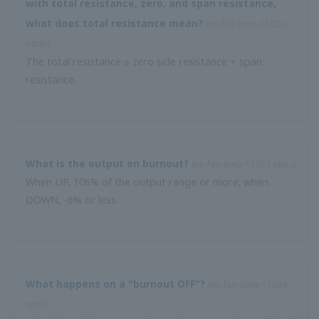
มีรุ่นใดบ้างที่อนุญาตให้ฉันตั้งค่าตัว จำกัด ขีด จำกัด บนหรือล่าง
สำหรับสัญญาณอินพุตของเครื่องมือ?
(
ns-faq-juxta-11036-select
)
คุณสามารถทำได้โดยใช้ฟังก์ชันการประมาณค่าลิมิตเตอร์หรือ
เส้นแตก คุณสามารถใช้สิ่งต่อไปนี้สำหรับสิ่งนี้: ตัวปรับสัญญาณ
ประเภทปลั๊กอิน M ซีรีส์, ยูนิตประเภทปลั๊กอินขนาดกะทัดรัดซี
รีส์ VJ หรือยูนิตคอมพิวเตอร์ประเภทเทอร์มินัลที่แผงด้านหน้าซี
รีส์ F / W เดอะบ ...
สามารถติด VJ และ M series ในแนวนอนได้หรือไม่?
(
ns-FAQ-
juxta-11037- อื่น ๆ
)
เนื่องจากการวางแนวมีผลต่อการแพร่กระจายความร้อนจึงไม่
สามารถวางแนวนอนได้