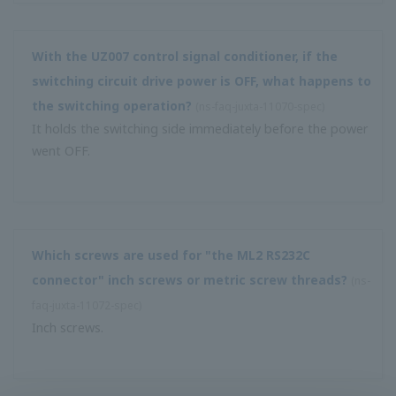
ใช้สายสื่อสารที่มีขั้วต่อ 3 ขา (F9182ED)
กระแสรั่วไหลเมื่อใช้ 100 VAC กับเอาต์พุต UZ011 SSR คืออะไร?
(
ns-FAQ-juxta-11077-spec
)
4 mA หรือน้อยกว่า
ฉันสามารถเปลี่ยนการดำเนินการที่เหนื่อยหน่ายได้หรือไม่
(
ns-
FAQ-juxta-11001-spec
)
สิ่งนี้เป็นไปได้หากเป็นตัวแปลงประเภทไมโครโปรเซสเซอร์ คุณ
จะต้องมีเครื่องปลายทางที่สะดวกเพื่อทำการเปลี่ยนแปลง (VJR6,
VJT6, VJS2, MR6, MT6, MS2 และอื่น ๆ ไม่สามารถ
เปลี่ยนแปลงได้)