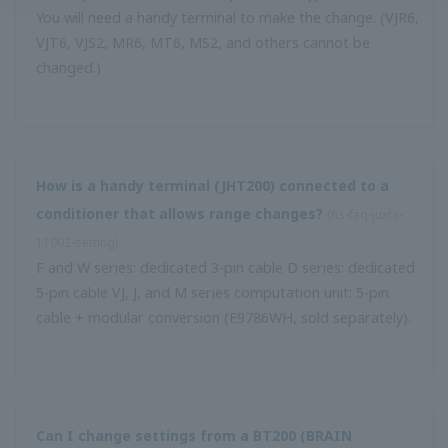
แยกจำหน่าย) เครื่องมือตั้งค่าพารามิเตอร์ VJ77 ...
ข้อดีของการปรับสภาพปลั๊กอินคืออะไร?
(
ns-faq-juxta-11007-
select
)
มีข้อดีดังต่อไปนี้: เนื่องจากคุณสามารถแยกครีมนวดผมออกจาก
ซ็อกเก็ตได้การทำงานของแผงควบคุมจึงสามารถดำเนินการได้
แม้ไม่มีครีมนวดผม คุณสามารถถอดหรือเปลี่ยนคอนดิชันเนอร์
ได้ง่ายๆโดยการเสียบใหม่ดังนั้นการดูแลรักษาจึงทำได้ง่าย ...
อินพุตปัจจุบันมีความต้านทานเท่าใด
(
ns-FAQ-juxta-11010-spec
)
ความต้านทานคือ 250 Ω (4–20 mADC) อย่างไรก็ตามหน่วย
ประมวลผลบางหน่วยยังมีอินพุต 100 Ω