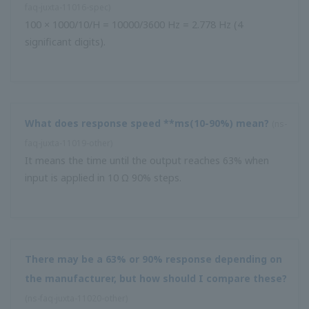
สามารถรวมการคำนวณได้กี่รายการ
(
ns-faq-juxta-11027-spec
)
ซีรี่ส์ F มี 30 ขั้นตอน ซีรีส์ W มี 40 ขั้นตอน ซีรี่ส์ M / VJ มี 59
ขั้นตอน
ช่วงเวลาการคำนวณของหน่วยคำนวณคืออะไร?
(
ns-faq-juxta-
11028-spec
)
ในซีรี่ส์ M คุณสามารถเลือก 50, 100 หรือ 200 ms ในซีรี่ส์ F, W
และ VJ คุณสามารถเลือก 100 หรือ 200 ms (VJXS รองรับ 50
ms.)