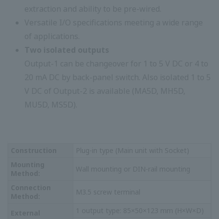
MHF
สนองความเร็ว
สูง)
MH1
Isolator
สัญญาณ
แรงดัน
กระแสไฟ
ไฟฟ้ากระแสตรง
ตรงหรือแรง
Isolator
หรือกระแสตรง
MH5
ดันไฟตรง
(ประเภทช่วงฟรี)
ตัวแยก (ชนิด 2
MH1D
เอาต์พุต)
Isolator (2
MH5D
เอาต์พุต, ประเภท
Free Range)
ตัวแยกกระแสไฟ
4 ถึง 20 mA
MC1B
แบบวนซ้ำ (ช่อง
4 ถึง 20 mA DC
DC
สัญญาณคู่)
ตัวแปลงอุณหภูมิ