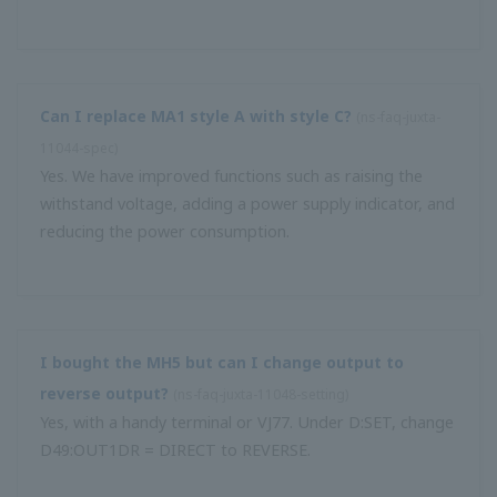
ฉันไม่สามารถระบุอัตราขยายและอคติที่ใช้สำหรับสูตรชดเชย
อุณหภูมิ / ความดัน MXT-R ได้ ความดันและอุณหภูมิอ้างอิงใน
ข้อกำหนดอยู่ที่ไหน?
(
ns-faq-juxta-11064-spec
)
โดยปกติแล้วสิ่งเหล่านี้จะอยู่ในข้อกำหนดของช่องปาก ขึ้นอยู่
กับผลิตภัณฑ์อาจแสดงรายการด้วยแรงดันและอุณหภูมิในการ
ทำงานปกติ
ฉันกำลังอัปเดต MA1W เป็น MA5D-12xxx ถ้าฉันนำซ็อกเก็ต
MA1W ที่มีอยู่กลับมาใช้ใหม่สำหรับ MA5D-12 การจัดเรียงขั้วจะ
ยังคงถูกต้องหรือไม่
(
ns-faq-juxta-11069-spec
)
ไม่จำเป็น. ซ็อกเก็ตสามารถใช้ซ้ำได้ แต่การจัดเรียงขั้วอาจแตก
ต่างกันไปขึ้นอยู่กับข้อมูลจำเพาะ ตรวจสอบสวิตช์ที่ด้านหลังของ
MA1W เพื่อดูว่ามีการจ่ายไฟให้กับเครื่องส่งหรือไม่ หากสวิตช์