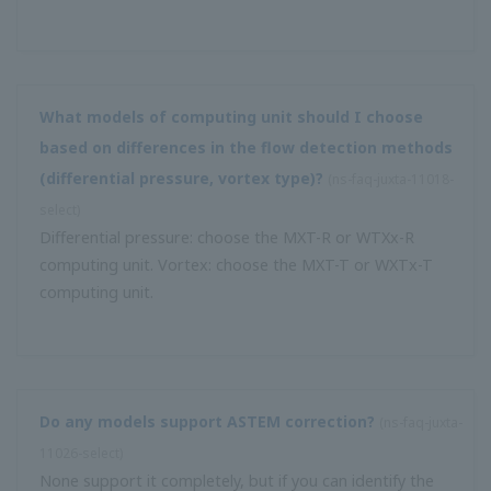
ซื้อ)
ฉันสามารถเปลี่ยนช่วงอินพุต MVHK, MVRK และ MVTK ได้หรือ
ไม่
(
ns-faq-juxta-11042-spec
)
ใช่ด้วยปุ่มที่แผงด้านหน้า
ฉันสามารถแทนที่ MA1 สไตล์ A ด้วยสไตล์ C ได้หรือไม่
(
ns-faq-
juxta-11044-spec
)
ใช่. เราได้ปรับปรุงฟังก์ชันต่างๆเช่นเพิ่มแรงดันไฟฟ้าที่ทนต่อ
การเพิ่มตัวบ่งชี้แหล่งจ่ายไฟและลดการใช้พลังงาน