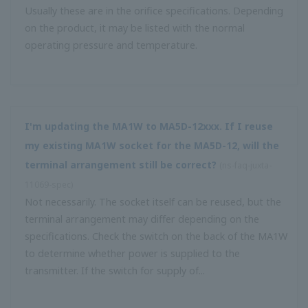
สำหรับ ML2 Converter (ประเภทปลั๊กอิน) จำนวนยูนิตสูงสุดที่
สถิติ
สามารถเชื่อมต่อผ่านการสื่อสาร RS485 คือเท่าใด
(
ns-faq-juxta-
11074-spec
)
การตลาด
สูงสุด 31 ยูนิต
แสดงรายละเอียด
มีตัวแยกที่มีฟังก์ชันการประมาณเชิงเส้นเบรกพอยต์ (การตั้งค่า
อนุญาตให้คุกกี้ทั้งหมด
เบรกพอยต์) หรือไม่?
(
ns-faq-juxta-11075-select
)
ใช่มี MH5 พร้อม 1 เอาต์พุตและ MH5D 2 เอาต์พุต
​ ​
​ ​
ใช้คุกกี้ที่จำเป็นเท่านั้น
ฉันควรใช้สายเคเบิลอะไรในการเชื่อมต่อ M series * A และ
JHT200?
(
ns-faq-juxta-11076-connect
)