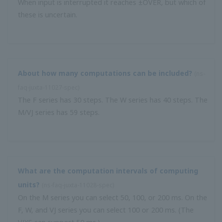
JUXTA VJ series รองรับมาตรฐาน CCC และ GB หรือไม่? ใช้ที่
จีนได้ไหม?
(
ns-FAQ-juxta-11038- อื่น ๆ
)
JUXTA VJ series ไม่ใช่ขอบเขตมาตรฐาน CCC ซีรีส์ VJ บางรุ่น
ได้รับมาตรฐาน GB และสามารถใช้ในประเทศจีนได้ โปรด
ติดต่อเราสำหรับรุ่นที่ใช้งานได้ ...
ฉันซื้อตัวแยกที่มีข้อมูลจำเพาะอินพุตกระแส 4-20 mA ใช้กับแรง
ดันไฟฟ้า 1-5 VDC ได้หรือไม่?
(
ns-faq-juxta-11049-connect
)
ใช่. ต่อสายโดยไม่ใช้ตัวต้านทานที่ให้มา
ด้วยเครื่องปรับสัญญาณเอาต์พุตชนิด 2 เมื่อไม่ใช้เทอร์มินัล