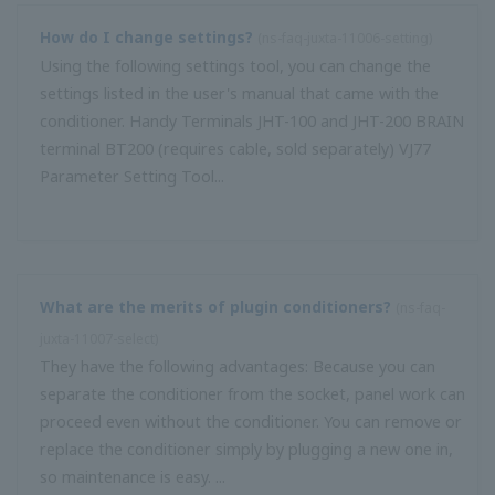
แสพัลส์ 0/24 mA
มีมาตรฐาน Pt100 Ωของ IPTS-68, ITS-90 และ JPt100 Ω แต่
อะไรคือความแตกต่างระหว่างพวกเขา?
(
ns-FAQ-juxta-11013- อื่น
ๆ
)
IPTS-68: เป็นมาตรฐานสากลตั้งแต่ปี 1968 โดยที่ R100 / R0 =
1.3850 ที่ JIS ใช้ตั้งแต่ปี 1989 ถึง 1997 แต่ปัจจุบันไม่ได้ใช้งาน
แล้ว ITS90: มาตรฐานสากลตั้งแต่ปี 1990 โดยที่ R100 / R0 =
1.3851 และใช้โดย JIS ตั้งแต่ปี 1997 ถึง th ...
สามารถเชื่อมต่อเครื่องมือกับขั้วเอาท์พุทแรงดันไฟฟ้า (1–5 VDC)
ได้กี่เครื่อง?
(
ns-FAQ-juxta-11014-spec
)