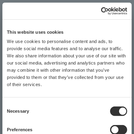
เทอร์มินัลพกพา (JHT200) เชื่อมต่อกับครีมนวดผมที่อนุญาตให้
เปลี่ยนช่วงได้อย่างไร?
(
ns-FAQ-juxta-11002- การตั้งค่า
)
ซีรีส์ F และ W: สายเคเบิล 3 พินเฉพาะซีรีส์ D: สายเคเบิล 5 พิน
เฉพาะ VJ, J และ M series หน่วยคำนวณ: สายเคเบิล 5 พิน +
การแปลงโมดูลาร์ (E9786WH แยกจำหน่าย)
ฉันสามารถเปลี่ยนการตั้งค่าจาก BT200 (BRAIN terminal) ได้
หรือไม่?
(
ns-FAQ-juxta-11003-spec
)
หากเป็นรุ่นที่อนุญาตให้เปลี่ยนช่วงได้ก็เป็นไปได้เช่นเดียวกับ
จาก JHT200 อย่างไรก็ตามประเภทของสายเคเบิลจะแตกต่าง
จากสายเคเบิลมาตรฐานดังนั้นคุณจะต้องซื้อสายเคเบิลอื่น สาย