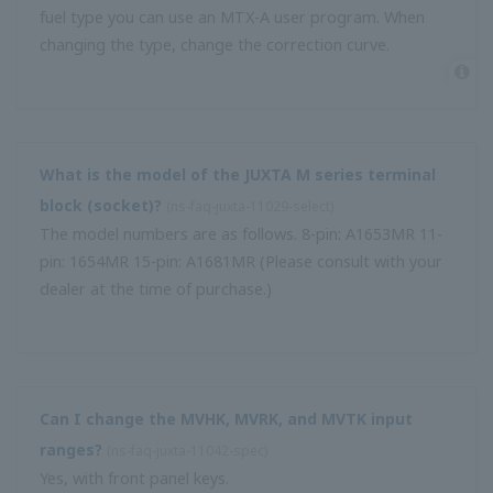
ฉันซื้อ MH5 แต่ฉันสามารถเปลี่ยนเอาต์พุตเป็นเอาต์พุตย้อนกลับ
ได้หรือไม่
(
ns-faq-juxta-11048- การตั้งค่า
)
ใช่ด้วยเทอร์มินัลพกพาหรือ VJ77 ภายใต้ D: SET เปลี่ยน D49:
OUT1DR = DIRECT เป็น REVERSE
ฉันไม่สามารถเปลี่ยนประเภทอินพุตด้วย การตั้งค่าสัญญาณเตือน
แบบดิจิทัล (MVHK, MVRK และ MVTK)
(
ns-FAQ-juxta-11062-
การตั้งค่า
)
ตรวจสอบว่าล็อคกุญแจเข้าที่หรือไม่ ถ้า LOC = 1 หรือ 2 ให้ตั้ง
ค่า LOC = 0 ด้วยปุ่ม SET / ENTER จากนั้นป้อนพารามิเตอร์
การตั้งค่าในขณะที่ LOC = -1