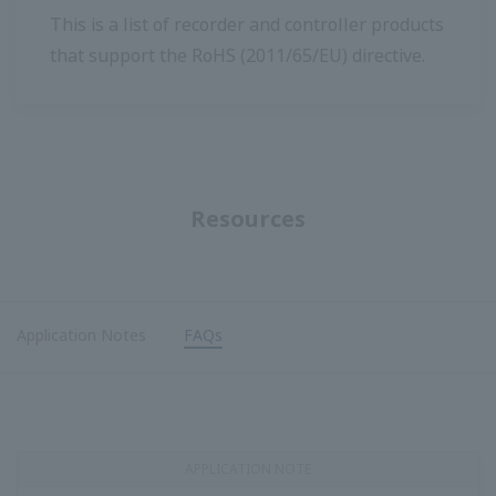
เมื่อฉันเชื่อมต่อคอนดิชั่นเนอร์เอาท์พุทแบบ open Collector กับ
ตัวนับหรือรีเลย์มันไม่ทำงาน
(
ns-FAQ-juxta-11017-spec
)
open Collector ต้องการแหล่งจ่ายไฟ ใช้อย่างใดอย่างหนึ่ง
ภายในโหลดสูงสุดที่อนุญาต ...
ฉันควรเลือกหน่วยประมวลผลรุ่นใดโดยพิจารณาจากความแตก
ต่างในวิธีการตรวจจับการไหล (ความดันแตกต่างชนิดของ
กระแสน้ำวน)
(
ns-faq-juxta-11018-select
)
ความดันแตกต่าง: เลือกหน่วยประมวลผล MXT-R หรือ WTXx-R