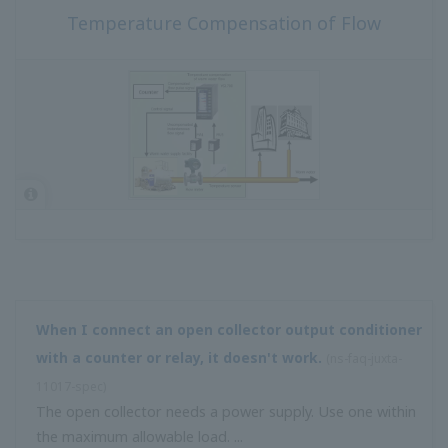
Vortex: เลือกหน่วยประมวลผล MXT-T หรือ WXTx-T
รุ่นใดรองรับการแก้ไข ASTEM หรือไม่?
(
ns-faq-juxta-11026-
select
)
ไม่มีการสนับสนุนอย่างสมบูรณ์ แต่หากคุณสามารถระบุประเภท
เชื้อเพลิงได้คุณสามารถใช้โปรแกรมผู้ใช้ MTX-A ได้ เมื่อเปลี่ยน
ประเภทให้เปลี่ยนเส้นโค้งการแก้ไข
รุ่นของเทอร์มินัลบล็อก (ซ็อกเก็ต) JUXTA M series คืออะไร?
(
ns-faq-juxta-11029-select
)
หมายเลขรุ่นมีดังนี้ 8 พิน: A1653MR 11 พิน: 1654MR 15 พิน:
A1681MR (โปรดปรึกษากับตัวแทนจำหน่ายของคุณในขณะที่