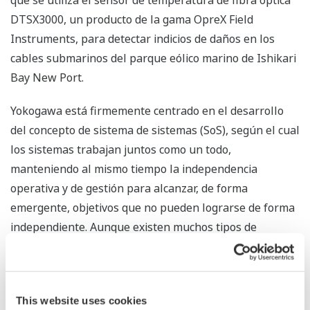
que se utiliza el sensor de temperatura de fibra óptica
DTSX3000, un producto de la gama OpreX Field
Instruments, para detectar indicios de daños en los
cables submarinos del parque eólico marino de Ishikari
Bay New Port.
Yokogawa está firmemente centrado en el desarrollo
del concepto de sistema de sistemas (SoS), según el cual
los sistemas trabajan juntos como un todo,
manteniendo al mismo tiempo la independencia
operativa y de gestión para alcanzar, de forma
emergente, objetivos que no pueden lograrse de forma
independiente. Aunque existen muchos tipos de
equipos y configuraciones de sistemas en los parques
eólicos, Yokogawa posee los conocimientos de
tecnología operativa (OT) necesarios para interpretar
This website uses cookies
los datos procedentes de sensores y otros dispositivos e