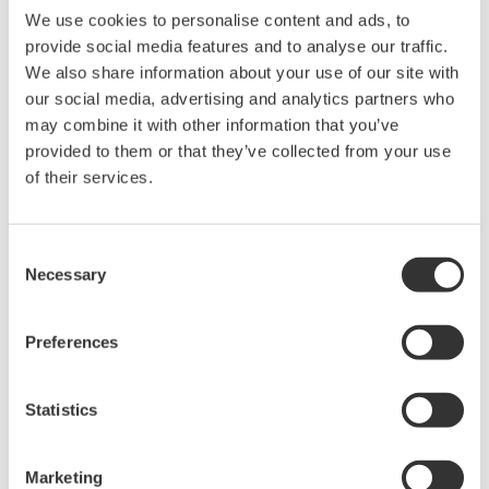
We use cookies to personalise content and ads, to
identificar así cómo deben vincularse los equipos y
provide social media features and to analyse our traffic.
sistemas para lograr la optimización a nivel individual y
We also share information about your use of our site with
colectivo. Aprovechando estos conocimientos para
our social media, advertising and analytics partners who
ofrecer soluciones que abarquen desde el
may combine it with other information that you’ve
funcionamiento hasta el mantenimiento general del
provided to them or that they’ve collected from your use
sistema, Yokogawa contribuirá a la realización de una
of their services.
sociedad descarbonizada.
Consent
Necessary
Selection
Sobre Yokogawa
Preferences
Yokogawa ofrece soluciones avanzadas en los ámbitos
de la medición, el control y la información a clientes de
una amplia gama de industrias, como la energética, la
Statistics
química, la de materiales, la farmacéutica y la
alimentaria. Yokogawa aborda los problemas de los
Marketing