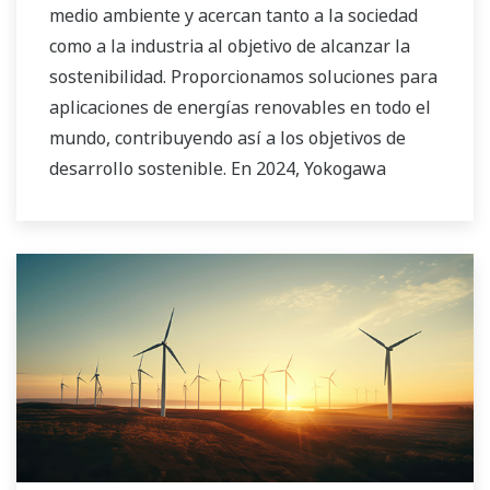
medio ambiente y acercan tanto a la sociedad
como a la industria al objetivo de alcanzar la
sostenibilidad. Proporcionamos soluciones para
aplicaciones de energías renovables en todo el
mundo, contribuyendo así a los objetivos de
desarrollo sostenible. En 2024, Yokogawa
reforzó su compromiso con la innovación en la
transición energética mediante la adquisición de
BaxEnergy, un socio global de servicio completo
de empresas energéticas y operadores
industriales que ofrece soluciones integrales
para la gestión del rendimiento de activos, el
control de redes y la ciberseguridad. Las
soluciones de software de la empresa son
compatibles con distintos proveedores y
tecnologías, como la eólica, la solar, el