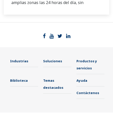
amplias zonas las 24 horas del día, sin
omisiones. El mantenimiento predictivo de alta
precisión evita los tiempos de inactividad y
garantiza un funcionamiento estable de la
planta.
Industrias
Soluciones
Productos y
servicios
Biblioteca
Temas
Ayuda
destacados
Contáctenos