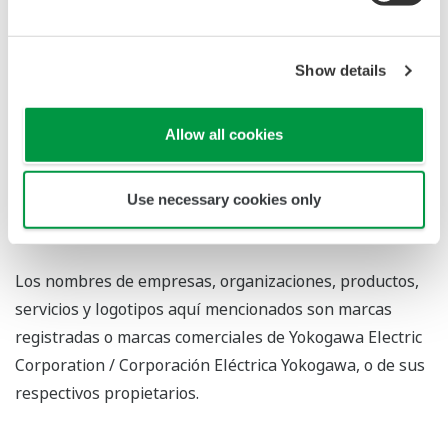
clientes en relación con la optimización de la
producción, los activos y la cadena de suministro con la
aplicación eficaz de tecnologías digitales, lo que permite
Show details
la transición a operaciones autónomas.
Fundada en Tokio en 1915, Yokogawa sigue trabajando
Allow all cookies
por una sociedad sostenible a través de sus más de
17.000 empleados en una red mundial de 129 empresas
Use necessary cookies only
repartidas en 60 países.
Para más información,
visitewww.yokogawa.com
Los nombres de empresas, organizaciones, productos,
servicios y logotipos aquí mencionados son marcas
registradas o marcas comerciales de Yokogawa Electric
Corporation / Corporación Eléctrica Yokogawa, o de sus
respectivos propietarios.